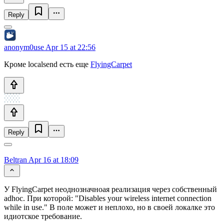
Reply
anonym0use
Apr 15 at 22:56
Кроме localsend есть еще
FlyingCarpet
Reply
Beltran
Apr 16 at 18:09
У FlyingCarpet неоднозначноая реализация через собственный
adhoc. При которой: "Disables your wireless internet connection
while in use." В поле может и неплохо, но в своей локалке это
идиотское требование.