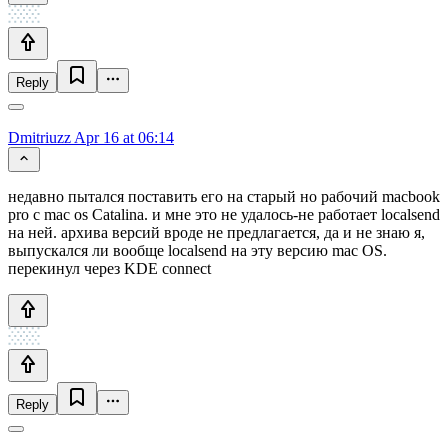
Reply
Dmitriuzz
Apr 16 at 06:14
недавно пытался поставить его на старый но рабочий macbook
pro с mac os Catalina. и мне это не удалось-не работает localsend
на ней. архива версий вроде не предлагается, да и не знаю я,
выпускался ли вообще localsend на эту версию mac OS.
перекинул через KDE connect
Reply