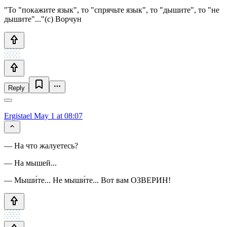
"То "покажите язык", то "спрячьте язык", то "дышите", то "не
дышите"..."(с) Ворчун
Reply
Ergistael
May 1 at 08:07
— На что жалуетесь?
— На мышей...
— Мыши́те... Не мыши́те... Вот вам ОЗВЕРИН!