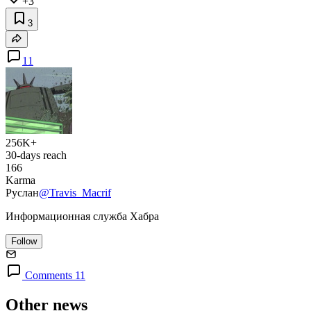
+3
3
11
256K+
30-days reach
166
Karma
Руслан
@Travis_Macrif
Информационная служба Хабра
Follow
Comments 11
Other news