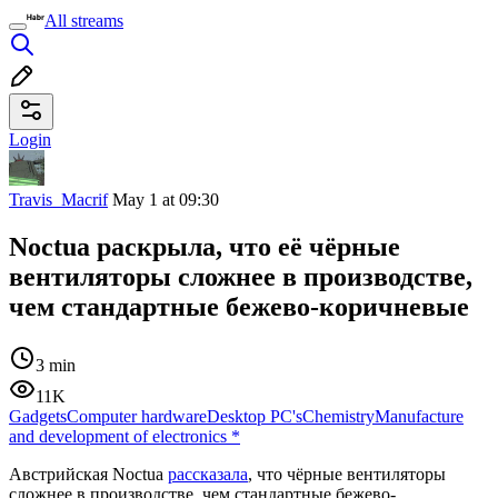
All streams
Login
Travis_Macrif
May 1 at 09:30
Noctua раскрыла, что её чёрные
вентиляторы сложнее в производстве,
чем стандартные бежево-коричневые
3 min
11K
Gadgets
Computer hardware
Desktop PC's
Chemistry
Manufacture
and development of electronics
*
Австрийская Noctua
рассказала
, что чёрные вентиляторы
сложнее в производстве, чем стандартные бежево-