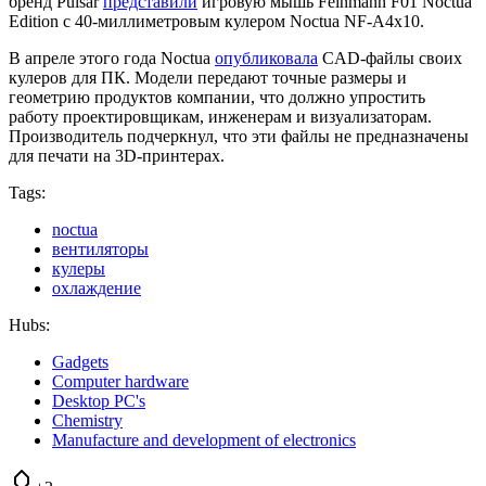
бренд Pulsar
представили
игровую мышь Feinmann F01 Noctua
Edition с 40-миллиметровым кулером Noctua NF-A4x10.
В апреле этого года Noctua
опубликовала
CAD-файлы своих
кулеров для ПК. Модели передают точные размеры и
геометрию продуктов компании, что должно упростить
работу проектировщикам, инженерам и визуализаторам.
Производитель подчеркнул, что эти файлы не предназначены
для печати на 3D-принтерах.
Tags:
noctua
вентиляторы
кулеры
охлаждение
Hubs:
Gadgets
Computer hardware
Desktop PC's
Chemistry
Manufacture and development of electronics