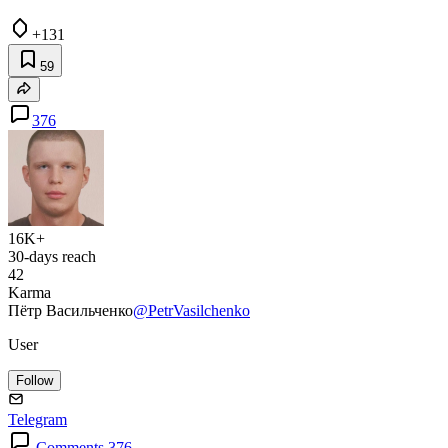
+131
59
376
16K+
30-days reach
42
Karma
Пётр Васильченко
@PetrVasilchenko
User
Follow
Telegram
Comments 376