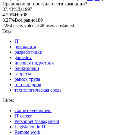
Правильно ли поступают эти компании?
87.43%
Да
1997
4.29%
Нет
98
8.27%
Всё равно
189
2284 users voted. 248 users abstained.
Tags:
IT
релокация
разработчики
gamedev
игровая индустрия
блокировки
запреты
рынок труда
отток кадров
технологическая среда
Hubs:
Game development
IT career
Personnel Management
Legislation in IT
Remote work