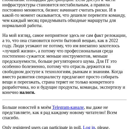
инфраструктуры становится нестабильным, а правила
постоянно меняются, бизнес начинает считать риски. И в
какой-то момент оказывается, что дешевле перевезти команду,
чем каждый месяц придумывать обходные маршруты для
нормальной работы.
На мой взгляд, самое неприятное здесь не сам факт релокации,
а то, что она становится почти бытовой вещью, как в 2022
году. Люди уезжают не потому, что им внезапно захотелось
«лучшей жизни», а потому что профессиональная среда
постепенно сужается: меньше инструментов, меньше
предсказуемости, больше регуляторного шума. Для IT это
особенно болезненно, потому что отрасль держится на
свободном доступе к технологиям, рынкам и знаниям. Когда
вместо развития специалисту предлагают просто собирать
вещи и переезжать, страна теряет не только конкретного
разработчика, но и будущие продукты, команды, экспертизу и
конечно
налоги.
Больше новостей в моём
Telegram-канале
, вы даже не
представляете, как я рад каждому новому читателю! Всем
спасибо.
Only registered users can participate in poll.
Log in
, please.