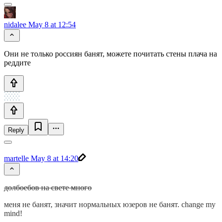
nidalee
May 8 at 12:54
Они не только россиян банят, можете почитать стены плача на
реддите
Reply
martelle
May 8 at 14:20
долбоебов на свете много
меня не банят, значит нормальных юзеров не банят. change my
mind!