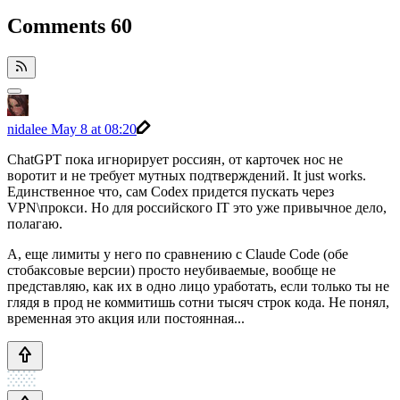
Comments
60
nidalee
May 8 at 08:20
ChatGPT пока игнорирует россиян, от карточек нос не
воротит и не требует мутных подтверждений. It just works.
Единственное что, сам Codex придется пускать через
VPN\прокси. Но для российского IT это уже привычное дело,
полагаю.
А, еще лимиты у него по сравнению с Claude Code (обе
стобаксовые версии) просто неубиваемые, вообще не
представляю, как их в одно лицо уработать, если только ты не
глядя в прод не коммитишь сотни тысяч строк кода. Не понял,
временная это акция или постоянная...