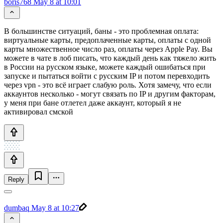
boris768
May 8 at 10:01
В большинстве ситуаций, баны - это проблемная оплата:
виртуальные карты, предоплаченные карты, оплаты с одной
карты множественное число раз, оплаты через Apple Pay. Вы
можете в чате в лоб писать, что каждый день как тяжело жить
в России на русском языке, можете каждый ошибаться при
запуске и пытаться войти с русским IP и потом перевходить
через vpn - это всё играет слабую роль. Хотя замечу, что если
аккаунтов несколько - могут связать по IP и другим факторам,
у меня при бане отлетел даже аккаунт, который я не
активировал смской
Reply
dumbaq
May 8 at 10:27