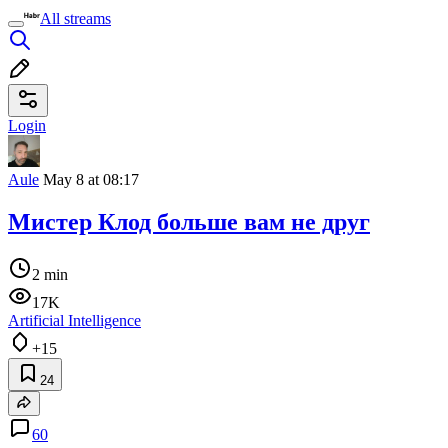
All streams
Login
Aule
May 8 at 08:17
Мистер Клод больше вам не друг
2 min
17K
Artificial Intelligence
+15
24
60