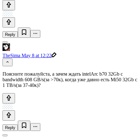
Reply
TheSima
May 8 at 12:22
Поясните пожалуйста, а зачем ждать intelArc b70 32Gb с
bandwidth 608 GB/s(за >70к), когда уже давно есть Mi50 32Gb с
1 TB/s(за 37-40к)?
Reply