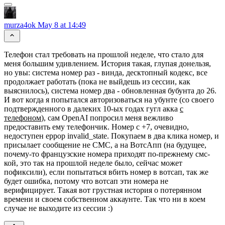
murza4ok
May 8 at 14:49
Телефон стал требовать на прошлой неделе, что стало для
меня большим удивлением. История такая, глупая донельзя,
но увы: система номер раз - винда, десктопный кодекс, все
продолжает работать
(пока не выйдешь из сессии, как
выяснилось)
, система номер два - обновленная бубунта до 26.
И вот когда я попытался авторизоваться на убунте (со своего
подтвержденного в далеких 10-ых годах гугл акка
с
телефоном
), сам OpenAI попросил меня вежливо
предоставить ему телефончик. Номер с +7, очевидно,
недоступен еррор invalid_state. Покупаем в два клика номер, и
присылает сообщение не СМС, а на ВотсАпп (на будущее,
почему-то французские номера приходят по-прежнему смс-
кой, это так на прошлой неделе было, сейчас может
пофиксили), если попытаться вбить номер в вотсап, так же
будет ошибка, потому что вотсап эти номера не
верифицирует. Такая вот грустная история о потерянном
времени и своем собственном аккаунте. Так что ни в коем
случае не выходите из сессии :)