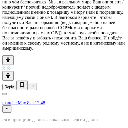
ни о чём беспокоиться. Увы, в реальном мире Ваш оппонент /
конкурент / прочий недоброжелатель пойдёт с щедрым
подношением именно к товарищу майору (или к посреднику,
имеющему связи с оным). В лайтовом варианте - чтобы
получить о Вас информацию (ведь товарищ майор нашей
безопасности ради оснащён СОРМом и широкими
полномочиями в рамках ОРД), в тяжёлом - чтобы посадить
Вас за решётку и забрать / похоронить Ваш бизнес. И пойдёт
он именно к своему родному местному, а не к китайскому или
американскому.
Reply
martelle
May 8 at 12:48
>я в принципе давно ... локальные версии давно