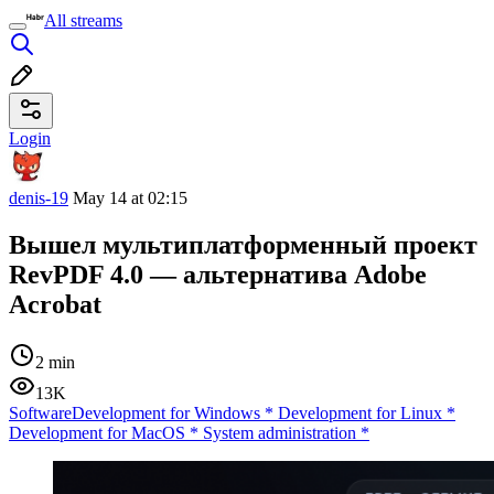
All streams
Login
denis-19
May 14 at 02:15
Вышел мультиплатформенный проект
RevPDF 4.0 — альтернатива Adobe
Acrobat
2 min
13K
Software
Development for Windows
*
Development for Linux
*
Development for MacOS
*
System administration
*