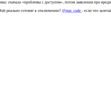
очвы: сначала «проблемы с доступом», потом заявления про вред
Hub реально готовят к отключению?
@rust_code
- если что залета