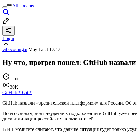
All streams
Login
vibecodingai
May 12 at 17:47
Ну что, прогрев пошел: GitHub назвал
1 min
30K
GitHub
*
Git
*
GitHub назвали «вредительской платформой» для России. Об э
По его словам, доля неудачных подключений к GitHub уже прев
дискриминации российских пользователей.
В ИТ-комитете считают, что дальше ситуация будет только уху