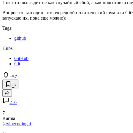
Пока это выглядит не как случайный сбой, а как подготовка п
Вопрос только один: это очередной политический шум или Git
запускаю их, пока еще можно))
Tags:
github
Hubs:
GitHub
Git
+57
17
216
7
Karma
@vibecodingai