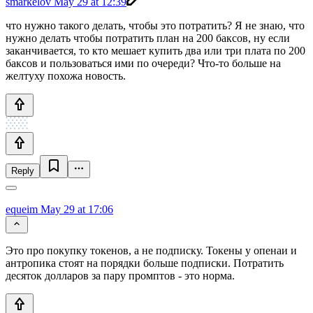
smarkelov
May 29 at 12:39
что нужно такого делать, чтобы это потратить? Я не знаю, что
нужно делать чтобы потратить план на 200 баксов, ну если
заканчивается, то кто мешает купить два или три плата по 200
баксов и пользоваться ими по очереди? Что-то больше на
желтуху похожа новость.
Reply
equeim
May 29 at 17:06
Это про покупку токенов, а не подписку. Токены у опенаи и
антропика стоят на порядки больше подписки. Потратить
десяток долларов за пару промптов - это норма.