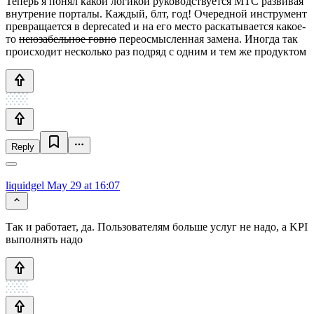
Теперь я понял какой логикой руководствуется МТС развивая
внутрение порталы. Каждый, блт, год! Очередной инструмент
превращается в deprecated и на его место раскатывается какое-
то
неюзабельное говно
переосмысленная замена. Иногда так
происходит несколько раз подряд с одним и тем же продуктом
Reply
liquidgel
May 29 at 16:07
Так и работает, да. Пользователям больше услуг не надо, а KPI
выполнять надо