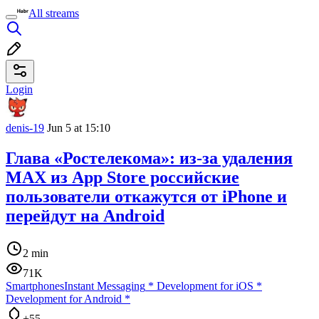
All streams
Login
denis-19
Jun 5 at 15:10
Глава «Ростелекома»: из-за удаления
MAX из App Store российские
пользователи откажутся от iPhone и
перейдут на Android
2 min
71K
Smartphones
Instant Messaging
*
Development for iOS
*
Development for Android
*
+55