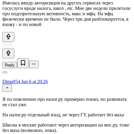
Имелась ввиду авторизация на других сервисах через
госуслуги вроде налога, школ , etc. Мне две недели прилетали
про подозрительную активность, макс и мфц. На мфц
физически времени не было. Через три дня разблокируется, я
вхожу - и по новой
Reply
Dima954
Jun 6 at 20:26
Я по пояснению про налог.ру примерно понял, но развивать
не стал уже.
На налог.ру отдельный вход, не через ГУ, работает без маха
Школы в москве работают через авторизацию на мос.ру, тоже
без маха (возможно, пока).