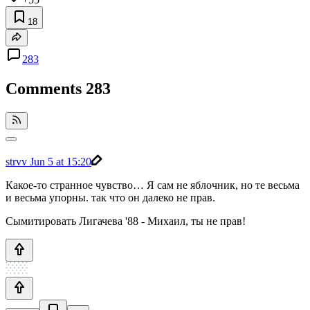
18
283
Comments
283
strvv
Jun 5 at 15:20
Какое-то странное чувство… Я сам не яблочник, но те весьма
и весьма упорны. так что он далеко не прав.
Сымитировать Лигачева '88 - Михаил, ты не прав!