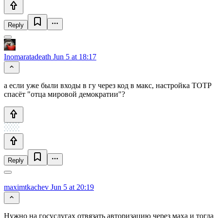
Reply
Inomaratadeath
Jun 5 at 18:17
а если уже были входы в гу через код в макс, настройка ТОТР
спасёт "отца мировой демократии"?
Reply
maximtkachev
Jun 5 at 20:19
Нужно на госуслугах отвязать авторизацию через маха и тогда