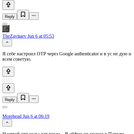
Reply
TheZavitaev
Jun 6 at 05:53
Я себе настроил ОТР через Google authenticator и в ус не дую и
всем советую.
Reply
Morehead
Jun 6 at 06:19
Настрой отп коды для входа... В айфон их можно в Пароли