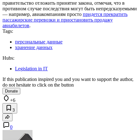
правительство отложить принятие закона, отмечая, что в
противном случае последствия могут быть непредсказуемыми
— например, авиакомпаниям просто
придется прекратить
пассажирские перевозки и приостановить продажу
авиабилетов
.
Tags:
персональные данные
хранение данных
Hubs:
Legislation in IT
If this publication inspired you and you want to support the author,
do not hesitate to click on the button
Donate
+6
3
0