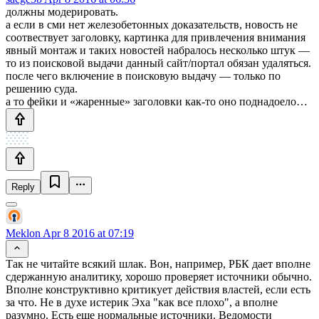
должны модерировать.
а если в сми нет железобетонных доказательств, новость не
соотвествует заголовку, картинка для привлечения внимания
явный монтаж и таких новостей набралось несколько штук —
то из поисковой выдачи данный сайт/портал обязан удаляться.
после чего включение в поисковую выдачу — только по
решению суда.
а то фейки и «жаренные» заголовки как-то оно поднадоело…
Reply
Meklon
Apr 8 2016 at 07:19
Так не читайте всякий шлак. Вон, например, РБК дает вполне
сдержанную аналитику, хорошо проверяет источники обычно.
Вполне конструктивно критикует действия властей, если есть
за что. Не в духе истерик Эха "как все плохо", а вполне
разумно. Есть еще нормальные источники. Ведомости