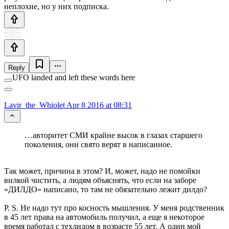
неплохие, но у них подписка.
Reply
UFO landed and left these words here
Lavir_the_Whiolet
Apr 8 2016 at 08:31
…авторитет СМИ крайне высок в глазах старшего
поколения, они свято верят в написанное.
Так может, причина в этом? И, может, надо не помойки
вилкой чистить, а людям объяснять, что если на заборе
«ДИЛДО» написано, то там не обязательно лежит дилдо?
P. S. Не надо тут про косность мышления. У меня родственник
в 45 лет права на автомобиль получил, а еще я некоторое
время работал с техлидом в возрасте 55 лет. А один мой