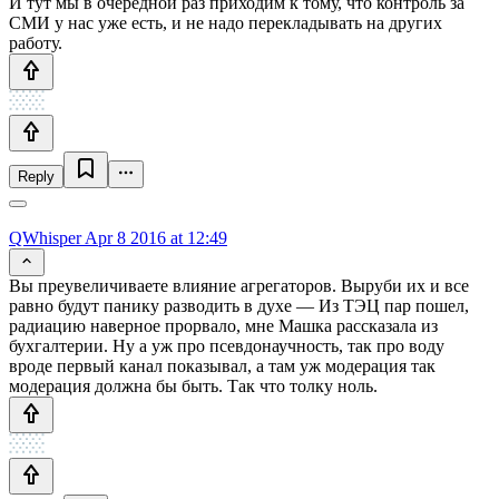
И тут мы в очередной раз приходим к тому, что контроль за
СМИ у нас уже есть, и не надо перекладывать на других
работу.
Reply
QWhisper
Apr 8 2016 at 12:49
Вы преувеличиваете влияние агрегаторов. Выруби их и все
равно будут панику разводить в духе — Из ТЭЦ пар пошел,
радиацию наверное прорвало, мне Машка рассказала из
бухгалтерии. Ну а уж про псевдонаучность, так про воду
вроде первый канал показывал, а там уж модерация так
модерация должна бы быть. Так что толку ноль.