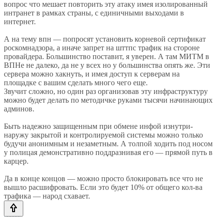
вопрос что мешает повторить эту атаку имея изолированный
интранет в рамках страны, с единичными выходами в
интернет.
А на тему впн — попросят установить корневой сертификат
роскомнадзора, а иначе запрет на шттпс трафик на стороне
провайдера. Большинство поставит, я уверен. А там МИТМ в
ВПНе не далеко, да не у всех но у большинства опять же. Эти
сервера можно хакнуть, и имея доступ к серверам на
площадке с вашим сделать много чего еще.
Звучит сложно, но один раз организовав эту инфраструктуру
можно будет делать по методичке руками тысячи начинающих
админов.
Быть надежно защищенным при обмене инфой изнутри-
наружу закрытой и контролируемой системы можно только
будучи анонимным и незаметным. А толпой ходить под носом
у полицая демонстративно поддразнивая его — прямой путь в
карцер.
Да в конце концов — можно просто блокировать все что не
вышло расшифровать. Если это будет 10% от общего кол-ва
трафика — народ схавает.