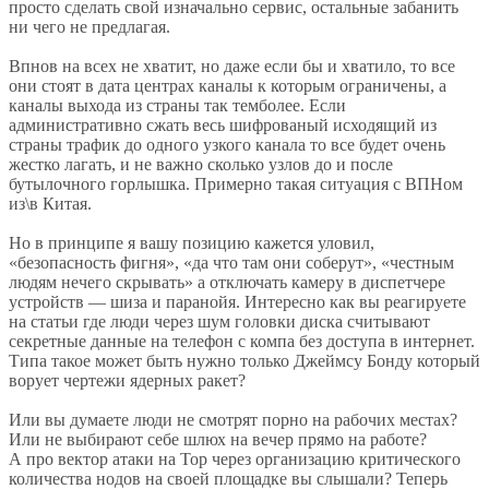
просто сделать свой изначально сервис, остальные забанить
ни чего не предлагая.
Впнов на всех не хватит, но даже если бы и хватило, то все
они стоят в дата центрах каналы к которым ограничены, а
каналы выхода из страны так темболее. Если
административно сжать весь шифрованый исходящий из
страны трафик до одного узкого канала то все будет очень
жестко лагать, и не важно сколько узлов до и после
бутылочного горлышка. Примерно такая ситуация с ВПНом
из\в Китая.
Но в принципе я вашу позицию кажется уловил,
«безопасность фигня», «да что там они соберут», «честным
людям нечего скрывать» а отключать камеру в диспетчере
устройств — шиза и паранойя. Интересно как вы реагируете
на статьи где люди через шум головки диска считывают
секретные данные на телефон с компа без доступа в интернет.
Типа такое может быть нужно только Джеймсу Бонду который
ворует чертежи ядерных ракет?
Или вы думаете люди не смотрят порно на рабочих местах?
Или не выбирают себе шлюх на вечер прямо на работе?
А про вектор атаки на Тор через организацию критического
количества нодов на своей площадке вы слышали? Теперь