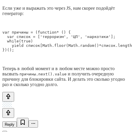
Если уже и выражать это через JS, нам скорее подойдёт
генератор:
var причины = (function* () {

  var список = ['терроризм', 'ЦП', 'наркотики'];

  while(true)

    yield список[Math.floor(Math.random()*список.length
})();
Теперь в любой момент и в любом месте можно просто
вызвать
и получить очередную
причины.next().value
причину для блокировки сайта. И делать это сколько угодно
раз и сколько угодно долго.
Reply