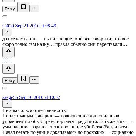
Reply
s5656
Sep 21 2016 at 08:49
да все компании — выпивающие, мне все говорили, что вот
скоро точно сам начну… правда обычно они переставали…
Reply
saege5b
Sep 16 2016 at 10:52
Не алкоголь, а отвественность.
Попал пьяным в аварию — пожизненное лишение прав
управления любым транспортным средством. Есть жертвы —
умышленное, заранее спланированное убийство/бандитизм.
Начал бегать по улице докапавыясь до прохожих — социально