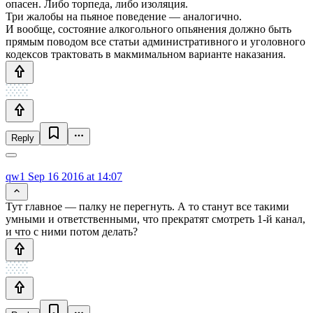
опасен. Либо торпеда, либо изоляция.
Три жалобы на пьяное поведение — аналогично.
И вообще, состояние алкогольного опьянения должно быть
прямым поводом все статьи административного и уголовного
кодексов трактовать в макмимальном варианте наказания.
Reply
qw1
Sep 16 2016 at 14:07
Тут главное — палку не перегнуть. А то станут все такими
умными и ответственными, что прекратят смотреть 1-й канал,
и что с ними потом делать?