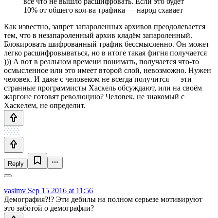
все что не вышло расшифровать. Если это будет
10% от общего кол-ва трафика — народ схавает
Как известно, запрет запароленных архивов преодолевается
тем, что в незапароленный архив кладём запароленный.
Блокировать шифрованный трафик бессмысленно. Он может
легко расшифровываться, но в итоге такая фигня получается
))) А вот в реальном времени понимать, получается что-то
осмысленное или это имеет второй слой, невозможно. Нужен
человек. И даже с человеком не всегда получится — эти
странные программисты Хаскель обсуждают, или на своём
жаргоне готовят революцию? Человек, не знакомый с
Хаскелем, не определит.
Reply
vasimv
Sep 15 2016 at 11:56
Демография?!? Эти дебилы на полном серьезе мотивируют
это заботой о демографии?