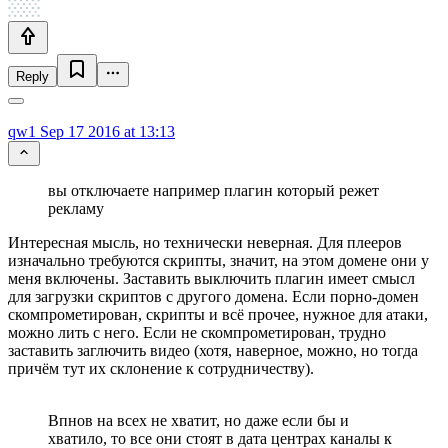
Reply
qw1
Sep 17 2016 at 13:13
вы отключаете например плагин который режет
рекламу
Интересная мысль, но технически неверная. Для плееров
изначально требуются скрипты, значит, на этом домене они у
меня включены. Заставить выключить плагин имеет смысл
для загрузки скриптов с другого домена. Если порно-домен
скомпрометирован, скрипты и всё прочее, нужное для атаки,
можно лить с него. Если не скомпрометирован, трудно
заставить заглючить видео (хотя, наверное, можно, но тогда
причём тут их склонение к сотрудничеству).
Впнов на всех не хватит, но даже если бы и
хватило, то все они стоят в дата центрах каналы к