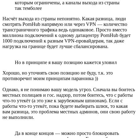
которым ограничены, а каналы выхода из страны
так темболее
Насчёт выхода из страны непонятно. Какая разница, люди
смотрять PornHub напрямую или через VPN — количество
трансграничного трафика ведь одинаковое. Просто вместо
миллиона подключений к одному датацентру PornHub будет
1000 подключений к разным VPN-провайдерам, так даже
нагрузка на границе будет лучше сбалансирована.
Но в принципе я вашу позицию кажется уловил
Хорошо, но уточнять свою позицию не буду, т.к. это
противоречит моим принципам параноика ))
Однако, я не понимаю вашу модель угроз. Сначала вы боитесь
местных полицаев и гос. надзор, потом боитесь, что с работы
что-то утекёт (а это уже к зарубежным шпионам). Если с
работы что-то утекёт, пока будете выбирать шлюх, то какая
вам разница, это проблема местных админов, они свою работу
не выполнили.
Да в конце концов — можно просто блокировать