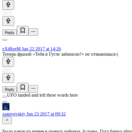
Reply
eXtReeM
Jun 22 2017 at 14:26
Теперь фразой «Тебя в Гугле забанили?» не отмажешься (
Reply
UFO landed and left these words here
zagayevskiy
Jun 23 2017 at 09:32
Было какое-то время в разных районах Астаны. Гугл банил ай