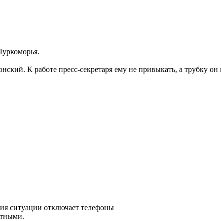
Луркоморья.
ий. К работе пресс-секретаря ему не привыкать, а трубку он вс
ия ситуации отключает телефоны
нтными.