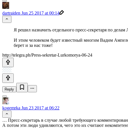
dartraiden
Jun 25 2017 at 00:14
Я решил назначить отдельного пресс-секретаря по делам 
И этим человеком будет известный многим Вадим Ампелонск
берет и за нас тоже!
http://telegra.ph/Press-sekretar-Lurkomorya-06-24
Reply
kogemrka
Jun 23 2017 at 06:22
… Пресс-секретарь в случае любой требующего комментирован
А потом эти люди удивляются, чего это их считают некомпете