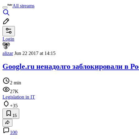
All streams
Login
alizar
Jun 22 2017 at 14:15
Google.ru ненадолго заблокировали в Р
2 min
27K
Legislation in IT
+35
15
100