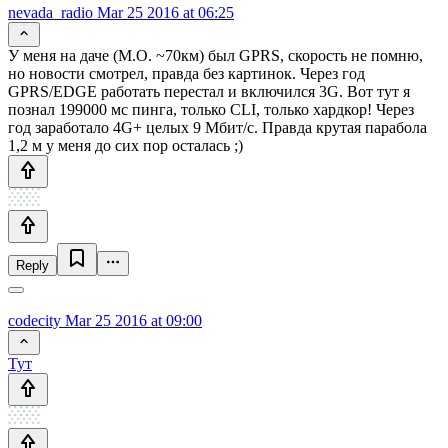
nevada_radio
Mar 25 2016 at 06:25
У меня на даче (М.О. ~70км) был GPRS, скорость не помню,
но новости смотрел, правда без картинок. Через год
GPRS/EDGE работать перестал и включился 3G. Вот тут я
познал 199000 мс пинга, только CLI, только хардкор! Через
год заработало 4G+ целых 9 Мбит/с. Правда крутая парабола
1,2 м у меня до сих пор осталась ;)
Reply
codecity
Mar 25 2016 at 09:00
Тут