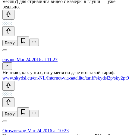
месяц?) для стриминга видео с камеры в глуши — уже
реально.
Reply
ensane
Mar 24 2016 at 11:27
Не знаю, как у них, но у меня на даче вот такой тариф:
www.skydsl.eu/en-NL/Internet-via-satellite/tariff/skydsl2p/sky2pt9
Reply
Oroszorszag
Mar 24 2016 at 10:23