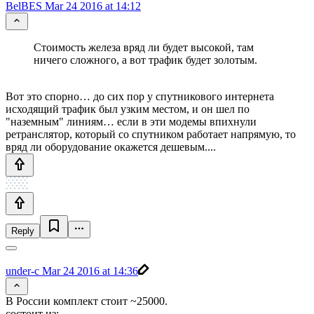
BelBES
Mar 24 2016 at 14:12
Стоимость железа вряд ли будет высокой, там
ничего сложного, а вот трафик будет золотым.
Вот это спорно… до сих пор у спутникового интернета
исходящий трафик был узким местом, и он шел по
"наземным" линиям… если в эти модемы впихнули
ретранслятор, который со спутником работает напрямую, то
вряд ли оборудование окажется дешевым....
Reply
under-c
Mar 24 2016 at 14:36
В России комплект стоит ~25000.
состоит из: