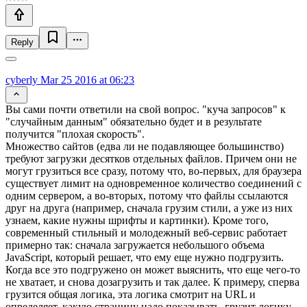
Reply
cyberly
Mar 25 2016 at 06:23
Вы сами почти ответили на свой вопрос. "куча запросов" к
"случайным данным" обязательно будет и в результате
получится "плохая скорость".
Множество сайтов (едва ли не подавляющее большинство)
требуют загрузки десятков отдельных файлов. Причем они не
могут грузиться все сразу, потому что, во-первых, для браузера
существует лимит на одновременное количество соединений с
одним сервером, а во-вторых, потому что файлы ссылаются
друг на друга (например, сначала грузим стили, а уже из них
узнаем, какие нужны шрифты и картинки). Кроме того,
современный стильный и молодежный веб-сервис работает
примерно так: сначала загружается небольшого объема
JavaScript, который решает, что ему еще нужно подгрузить.
Когда все это подгружено он может выяснить, что еще чего-то
не хватает, и снова дозагрузить и так далее. К примеру, сперва
грузится общая логика, эта логика смотрит на URL и
определяет, какую страницу надо показывать, грузит логику