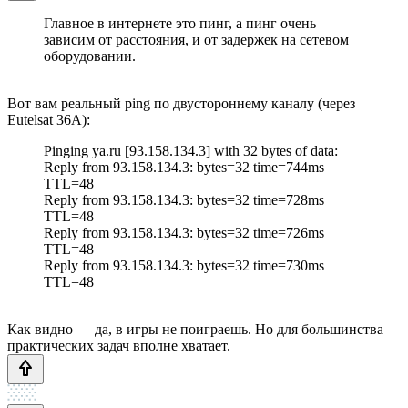
Главное в интернете это пинг, а пинг очень
зависим от расстояния, и от задержек на сетевом
оборудовании.
Вот вам реальный ping по двустороннему каналу (через
Eutelsat 36A):
Pinging ya.ru [93.158.134.3] with 32 bytes of data:
Reply from 93.158.134.3: bytes=32 time=744ms
TTL=48
Reply from 93.158.134.3: bytes=32 time=728ms
TTL=48
Reply from 93.158.134.3: bytes=32 time=726ms
TTL=48
Reply from 93.158.134.3: bytes=32 time=730ms
TTL=48
Как видно — да, в игры не поиграешь. Но для большинства
практических задач вполне хватает.