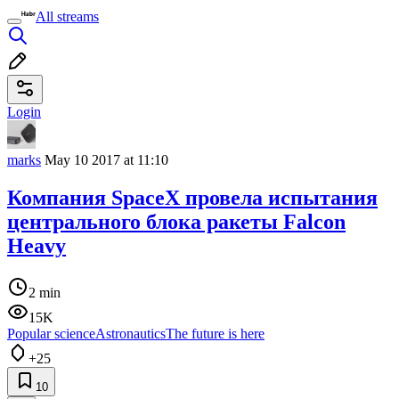
All streams
Login
marks
May 10 2017 at 11:10
Компания SpaceX провела испытания
центрального блока ракеты Falcon
Heavy
2 min
15K
Popular science
Astronautics
The future is here
+25
10