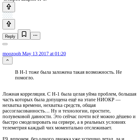
Reply
moozooh
May 13 2017 at 01:20
В Н-1 тоже была заложена такая возможность. Не
помогло.
Ложная корреляция. С Н-1 была целая уйма проблем, большая
часть которых была допущена ещё на этапе НИОКР —
нехватка времени, нехватка средств, общая
рассогласованность… Ну и технологии, простите,
полувековой давности. Это сейчас почти всё можно дёшево и
быстро смоделировать на сервере, а в реальных условиях
телеметрия каждый чих моментально отслеживает.
F9, впрочем, без одного движка уже успешно летал, да и