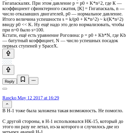
Гигапаскалях. При этом давление p = р0 + K*n^2, где К —
коэффициент сфинктерного сжатия, [К] = Гигапаскаль, n —
число отказавших двигателей, р0 — нормальное давление.
Итого величина успешности s = k/(p0 + K*n^2) ~ k/(K*n^2)
ввиду р0 << K. Ну ещё надо это дело нормализовать, чтобы
при n=0 было s=100.
Кстати, ещё есть уравнение Рогозина: p = p0 + Kb*N, где Kb
— батутный коэффициет, N — число успешных посадок
первых ступеней у SpaceX.
Reply
Rascko
May 12 2017 at 16:29
В Н-1 тоже была заложена такая возможность. Не помогло.
С другой стороны, в Н-1 использовался НК-15, который до
этого ни разу не летал, из-за которого и случилось две из
четырех аварий Н-1.