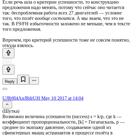
Если речь шла о критерии успешности, то конструкцию
предложения надо менять, потому что сейчас оно читается
так: беспроблемная работа всех 27 двигателей — условие
того, что полёт
вообще состоится
. А мы знаем, что это не
так. В F9/FH избыточности заложено не меньше, чем в тексте
того предложения.
Впрочем, про критерий успешности тоже не совсем понятно,
откуда взялось.
Reply
UJIb9I4AnJIbIrUH
May 10 2017 at 14:04
(Шутка)
Возможно величина успешности (success) s = k/p, где k —
коэффициент пропорциональности, [k] = Гигапаскаль, p —
среднее по экипажу давление, создаваемое одной из
сфинктерных мышц астранавтов в процессе полёта в