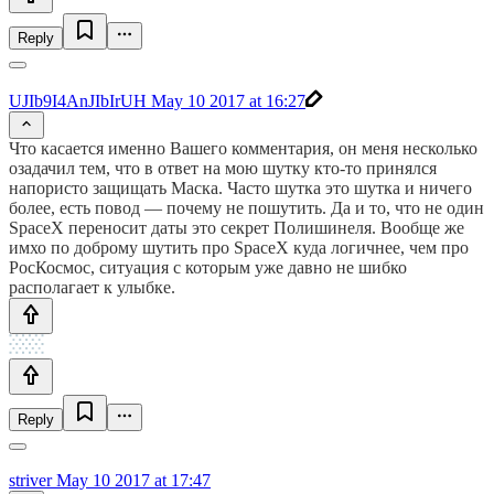
Reply
UJIb9I4AnJIbIrUH
May 10 2017 at 16:27
Что касается именно Вашего комментария, он меня несколько
озадачил тем, что в ответ на мою шутку кто-то принялся
напористо защищать Маска. Часто шутка это шутка и ничего
более, есть повод — почему не пошутить. Да и то, что не один
SpaceX переносит даты это секрет Полишинеля. Вообще же
имхо по доброму шутить про SpaceX куда логичнее, чем про
РосКосмос, ситуация с которым уже давно не шибко
располагает к улыбке.
Reply
striver
May 10 2017 at 17:47