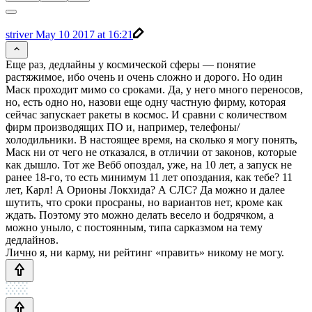
striver
May 10 2017 at 16:21
Еще раз, дедлайны у космической сферы — понятие
растяжимое, ибо очень и очень сложно и дорого. Но один
Маск проходит мимо со сроками. Да, у него много переносов,
но, есть одно но, назови еще одну частную фирму, которая
сейчас запускает ракеты в космос. И сравни с количеством
фирм производящих ПО и, например, телефоны/
холодильники. В настоящее время, на сколько я могу понять,
Маск ни от чего не отказался, в отличии от законов, которые
как дышло. Тот же Вебб опоздал, уже, на 10 лет, а запуск не
ранее 18-го, то есть минимум 11 лет опоздания, как тебе? 11
лет, Карл! А Орионы Локхида? А СЛС? Да можно и далее
шутить, что сроки просраны, но вариантов нет, кроме как
ждать. Поэтому это можно делать весело и бодрячком, а
можно уныло, с постоянным, типа сарказмом на тему
дедлайнов.
Лично я, ни карму, ни рейтинг «править» никому не могу.