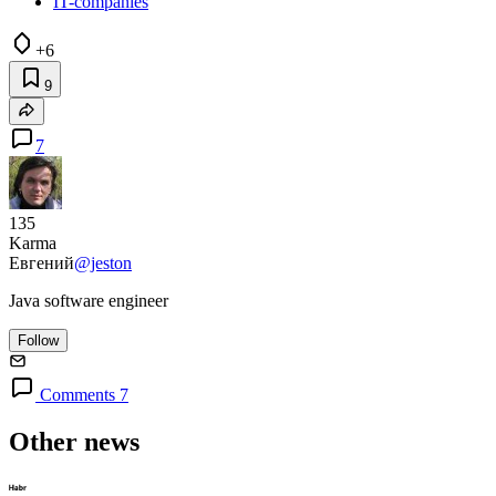
IT-companies
+6
9
7
135
Karma
Евгений
@jeston
Java software engineer
Follow
Comments 7
Other news