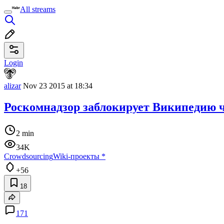
All streams
Login
alizar
Nov 23 2015 at 18:34
Роскомнадзор заблокирует Википедию ч
2 min
34K
Crowdsourcing
Wiki-проекты
*
+56
18
171