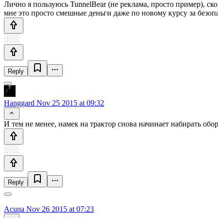
Лично я пользуюсь TunnelBear (не реклама, просто пример), ско
мне это просто смешные деньги даже по новому курсу за безопа
Reply
Hanggard
Nov 25 2015 at 09:32
И тем не менее, намек на трактор снова начинает набирать обо
Reply
Acuna
Nov 26 2015 at 07:23