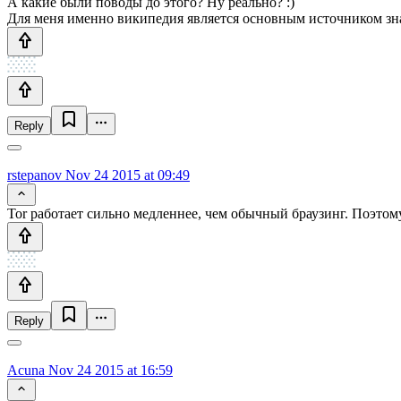
А какие были поводы до этого? Ну реально? :)
Для меня именно википедия является основным источником знан
Reply
rstepanov
Nov 24 2015 at 09:49
Tor работает сильно медленнее, чем обычный браузинг. Поэто
Reply
Acuna
Nov 24 2015 at 16:59