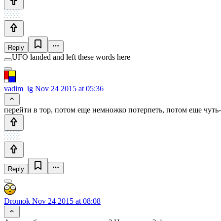
Reply
UFO landed and left these words here
vadim_ig
Nov 24 2015 at 05:36
перейти в тор, потом еще немножко потерпеть, потом еще чуть-
Reply
Dromok
Nov 24 2015 at 08:08