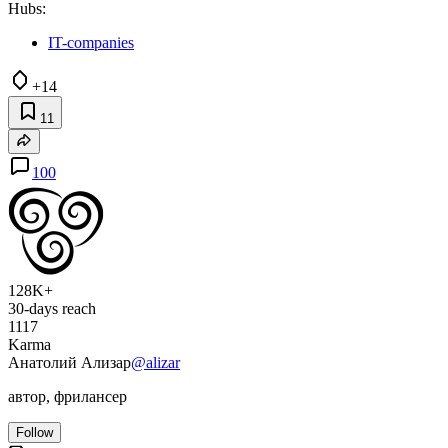
Hubs:
IT-companies
+14
11
100
128K+
30-days reach
1117
Karma
Анатолий Ализар
@alizar
автор, фрилансер
Follow