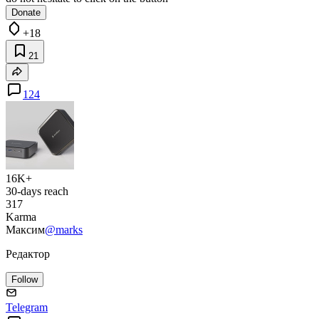
Donate
+18
21
124
16K+
30-days reach
317
Karma
Максим
@marks
Редактор
Follow
Telegram