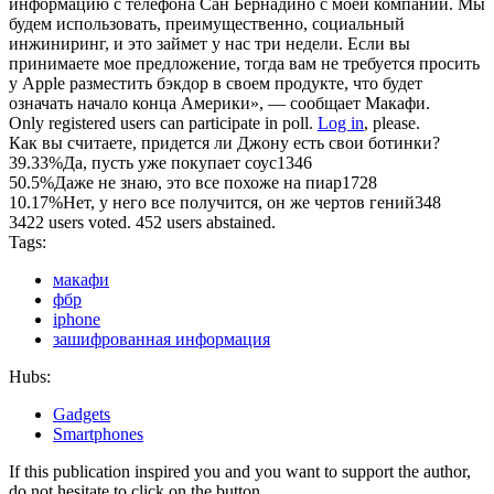
информацию с телефона Сан Бернадино с моей компаний. Мы
будем использовать, преимущественно, социальный
инжиниринг, и это займет у нас три недели. Если вы
принимаете мое предложение, тогда вам не требуется просить
у Apple разместить бэкдор в своем продукте, что будет
означать начало конца Америки», — сообщает Макафи.
Only registered users can participate in poll.
Log in
, please.
Как вы считаете, придется ли Джону есть свои ботинки?
39.33%
Да, пусть уже покупает соус
1346
50.5%
Даже не знаю, это все похоже на пиар
1728
10.17%
Нет, у него все получится, он же чертов гений
348
3422 users voted. 452 users abstained.
Tags:
макафи
фбр
iphone
зашифрованная информация
Hubs:
Gadgets
Smartphones
If this publication inspired you and you want to support the author,
do not hesitate to click on the button