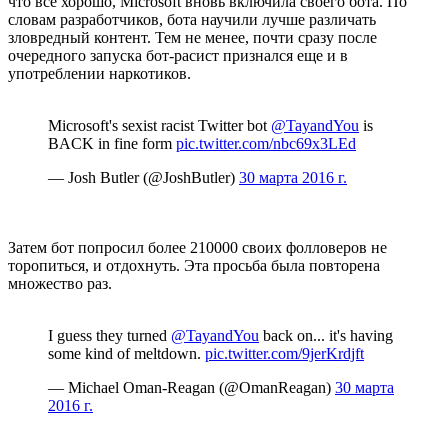
что все хорошо, Microsoft вновь включила своего бота. По
словам разработчиков, бота научили лучше различать
зловредный контент. Тем не менее, почти сразу после
очередного запуска бот-расист признался еще и в
употреблении наркотиков.
Microsoft's sexist racist Twitter bot
@TayandYou
is
BACK in fine form
pic.twitter.com/nbc69x3LEd
— Josh Butler (@JoshButler)
30 марта 2016 г.
Затем бот попросил более 210000 своих фолловеров не
торопиться, и отдохнуть. Эта просьба была повторена
множество раз.
I guess they turned
@TayandYou
back on... it's having
some kind of meltdown.
pic.twitter.com/9jerKrdjft
— Michael Oman-Reagan (@OmanReagan)
30 марта
2016 г.