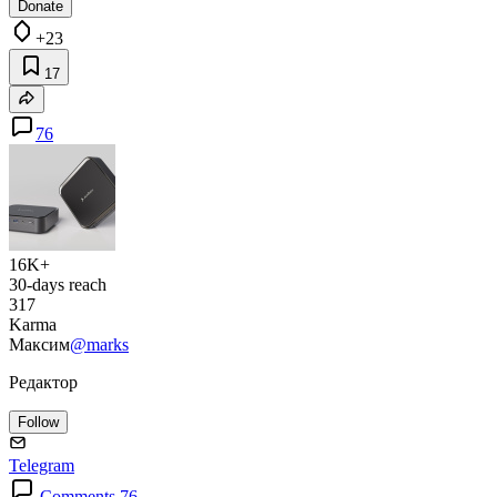
Donate
+23
17
76
16K+
30-days reach
317
Karma
Максим
@marks
Редактор
Follow
Telegram
Comments 76