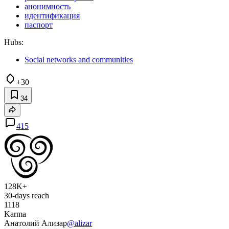
анонимность
идентификация
паспорт
Hubs:
Social networks and communities
+30
34
415
128K+
30-days reach
1118
Karma
Анатолий Ализар
@alizar