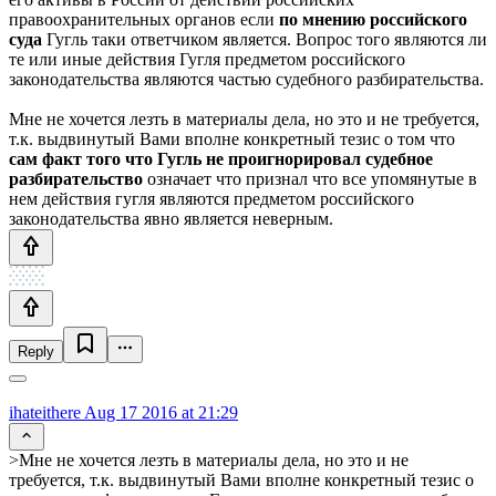
правоохранительных органов если
по мнению российского
суда
Гугль таки ответчиком является. Вопрос того являются ли
те или иные действия Гугля предметом российского
законодательства являются частью судебного разбирательства.
Мне не хочется лезть в материалы дела, но это и не требуется,
т.к. выдвинутый Вами вполне конкретный тезис о том что
сам факт того что Гугль не проигнорировал судебное
разбирательство
означает что признал что все упомянутые в
нем действия гугля являются предметом российского
законодательства явно является неверным.
Reply
ihateithere
Aug 17 2016 at 21:29
>Мне не хочется лезть в материалы дела, но это и не
требуется, т.к. выдвинутый Вами вполне конкретный тезис о