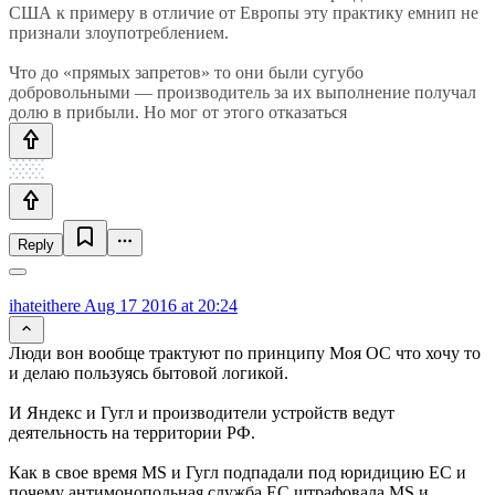
США к примеру в отличие от Европы эту практику емнип не
признали злоупотреблением.
Что до «прямых запретов» то они были сугубо
добровольными — производитель за их выполнение получал
долю в прибыли. Но мог от этого отказаться
Reply
ihateithere
Aug 17 2016 at 20:24
Люди вон вообще трактуют по принципу Моя ОС что хочу то
и делаю пользуясь бытовой логикой.
И Яндекс и Гугл и производители устройств ведут
деятельность на территории РФ.
Как в свое время MS и Гугл подпадали под юридицию ЕС и
почему антимонопольная служба ЕС штрафовала MS и