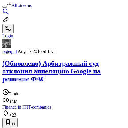
All streams
Login
ragequit
Aug 17 2016 at 15:11
(Обновлено) Арбитражный суд
отклонил аппеляцию Google на
решение ФАС
2 min
13K
Finance in IT
IT-companies
+23
11