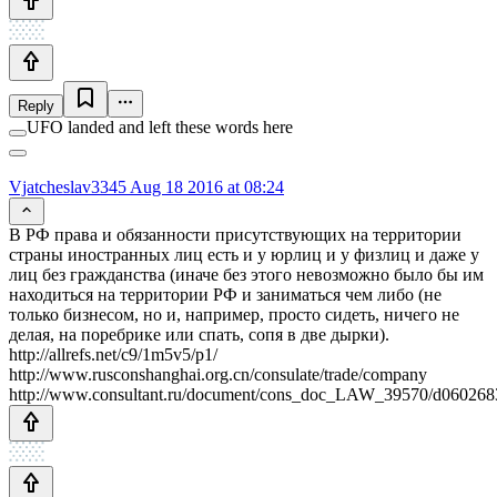
Reply
UFO landed and left these words here
Vjatcheslav3345
Aug 18 2016 at 08:24
В РФ права и обязанности присутствующих на территории
страны иностранных лиц есть и у юрлиц и у физлиц и даже у
лиц без гражданства (иначе без этого невозможно было бы им
находиться на территории РФ и заниматься чем либо (не
только бизнесом, но и, например, просто сидеть, ничего не
делая, на поребрике или спать, сопя в две дырки).
http://allrefs.net/c9/1m5v5/p1/
http://www.rusconshanghai.org.cn/consulate/trade/company
http://www.consultant.ru/document/cons_doc_LAW_39570/d06026