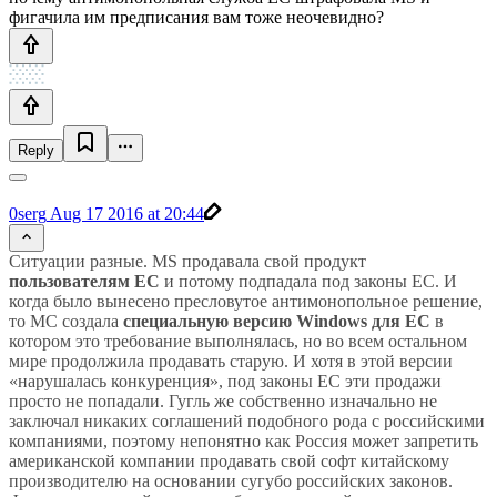
фигачила им предписания вам тоже неочевидно?
Reply
0serg
Aug 17 2016 at 20:44
Ситуации разные. MS продавала свой продукт
пользователям ЕС
и потому подпадала под законы ЕС. И
когда было вынесено пресловутое антимонопольное решение,
то МС создала
специальную версию Windows для ЕС
в
котором это требование выполнялась, но во всем остальном
мире продолжила продавать старую. И хотя в этой версии
«нарушалась конкуренция», под законы ЕС эти продажи
просто не попадали. Гугль же собственно изначально не
заключал никаких соглашений подобного рода с российскими
компаниями, поэтому непонятно как Россия может запретить
американской компании продавать свой софт китайскому
производителю на основании сугубо российских законов.