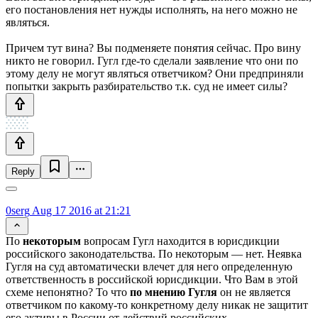
его постановления нет нужды исполнять, на него можно не
являться.
Причем тут вина? Вы подменяете понятия сейчас. Про вину
никто не говорил. Гугл где-то сделали заявление что они по
этому делу не могут являться ответчиком? Они предприняли
попытки закрыть разбирательство т.к. суд не имеет силы?
Reply
0serg
Aug 17 2016 at 21:21
По
некоторым
вопросам Гугл находится в юрисдикции
российского законодательства. По некоторым — нет. Неявка
Гугля на суд автоматически влечет для него определенную
ответственность в российской юрисдикции. Что Вам в этой
схеме непонятно? То что
по мнению Гугля
он не является
ответчиком по какому-то конкретному делу никак не защитит
его активы в России от действий российских