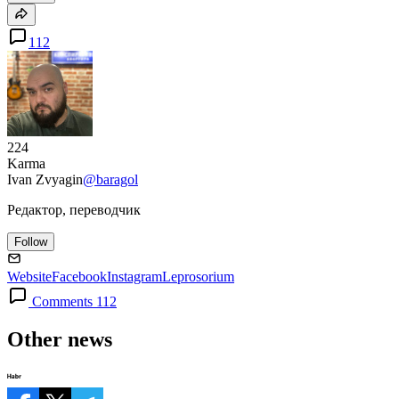
112
224
Karma
Ivan Zvyagin
@baragol
Редактор, переводчик
Follow
Website
Facebook
Instagram
Leprosorium
Comments 112
Other news