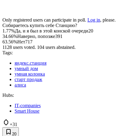
Only registered users can participate in poll.
Log in
, please.
Собираетесь купить себе Станцию?
1.77%
Да, и я был в этой конской очереди
20
34.66%
Наверно, попозже
391
63.56%
Нет
717
1128 users voted. 104 users abstained.
Tags:
яндекс.станция
умный дом
умная колонка
старт продаж
алиса
Hubs:
IT-companies
Smart House
+31
20