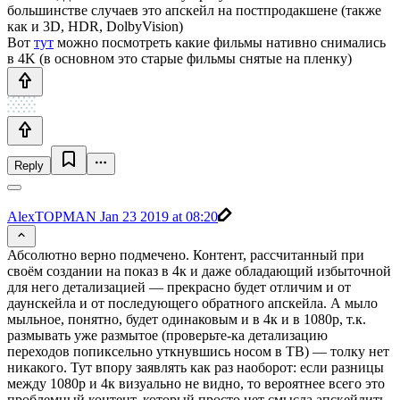
большинстве случаев это апскейл на постпродакшене (также
как и 3D, HDR, DolbyVision)
Вот
тут
можно посмотреть какие фильмы нативно снимались
в 4K (в основном это старые фильмы снятые на пленку)
Reply
AlexTOPMAN
Jan 23 2019 at 08:20
Абсолютно верно подмечено. Контент, рассчитанный при
своём создании на показ в 4к и даже обладающий избыточной
для него детализацией — прекрасно будет отличим и от
даунскейла и от последующего обратного апскейла. А мыло
мыльное, понятно, будет одинаковым и в 4к и в 1080р, т.к.
размывать уже размытое (проверьте-ка детализацию
переходов попиксельно уткнувшись носом в ТВ) — толку нет
никакого. Тут впору заявлять как раз наоборот: если разницы
между 1080р и 4к визуально не видно, то вероятнее всего это
проблемный контент, который просто нет смысла апскейлить