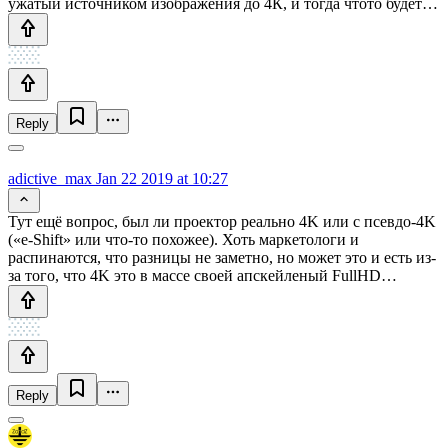
ужатый источником изображения до 4К, и тогда чтото будет…
Reply
adictive_max
Jan 22 2019 at 10:27
Тут ещё вопрос, был ли проектор реально 4K или с псевдо-4K
(«e-Shift» или что-то похожее). Хоть маркетологи и
распинаются, что разницы не заметно, но может это и есть из-
за того, что 4K это в массе своей апскейленый FullHD…
Reply