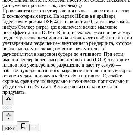
(хотя, «если просят» — ок, сделаем). ;)
Проверяются все эти утверждения выше — достаточно легко.
В компьютерных играх. На картах НВидиа в драйвере
задействуем режим DSR 4x с плавностью 0, запускаем какой-
нибудь Сталкер (игра), где выключаем всякие мылящие
постэффекты типа DOF и Blur и переключаемся в игре между
родным разрешением монитора и только что выбранным нами
учетверённым разрешением внутреннего рендеринга, которое
перед выводом на экран, понятно, автоматически
даунскейлится в кадровом буфере до нативного. При этом,
именно рендер более высокой детализации (LOD) для задних
планов под учетверённое разрешение и даст ту самую —
избыточную для нативного разрешения детализацию, которая
останется даже при даунскейле с 4х в нативное. Сделайте
скрины, сравните их визуально и технически попиксельно и
убедитесь во всём сами. Весомее доказательств тут и не
придумать.
Reply