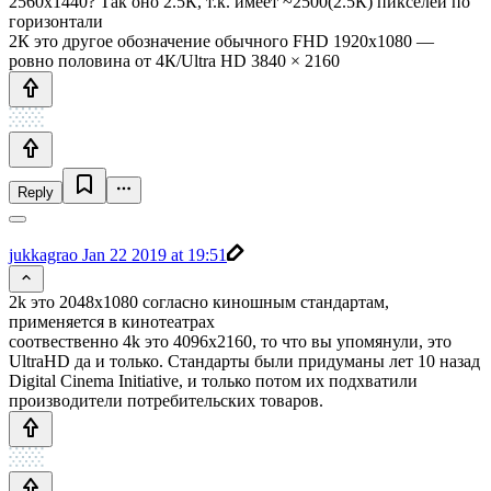
2560x1440? Так оно 2.5К, т.к. имеет ~2500(2.5К) пикселей по
горизонтали
2К это другое обозначение обычного FHD 1920х1080 —
ровно половина от 4К/Ultra HD 3840 × 2160
Reply
jukkagrao
Jan 22 2019 at 19:51
2k это 2048x1080 согласно киношным стандартам,
применяется в кинотеатрах
соотвественно 4k это 4096x2160, то что вы упомянули, это
UltraHD да и только. Стандарты были придуманы лет 10 назад
Digital Cinema Initiative, и только потом их подхватили
производители потребительских товаров.