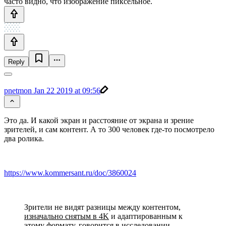
часто видно, что изображение пиксельное.
Reply
pnetmon
Jan 22 2019 at 09:56
Это да. И какой экран и расстояние от экрана и зрение
зрителей, и сам контент. А то 300 человек где-то посмотрело
два ролика.
https://www.kommersant.ru/doc/3860024
Зрители не видят разницы между контентом,
изначально снятым в 4K
и адаптированным к
этому формату, говорится в исследовании