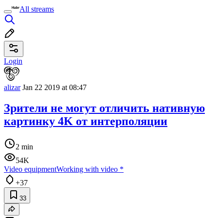
All streams
Login
alizar
Jan 22 2019 at 08:47
Зрители не могут отличить нативную
картинку 4K от интерполяции
2 min
54K
Video equipment
Working with video
*
+37
33