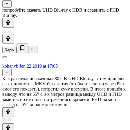
попробуйте скачать UHD Blu-ray c HDR и сравнить с FHD
Blu-ray.
Reply
kohanvb
Jan 22 2019 at 17:05
Как раз недавно скачивал 80 GB UHD Blu-ray, затем пришлось
его запихнуть в MKV без сжатия (чтобы телевизор через Plex
смог его показать), потратил кучу времени. В итоге пришёл к
выводу, что на 55" с 3-х метров разница между UHD и FHD
заметна, но не стоит потраченного времени. FHD на мой
взгляд на 55" вполне достаточно.