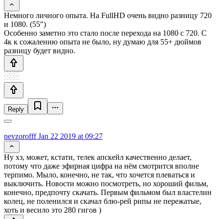
Немного личного опыта. На FullHD очень видно разницу 720
и 1080. (55")
Особенно заметно это стало после перехода на 1080 с 720. С
4к к сожалению опыта не было, ну думаю для 55+ дюймов
разницу будет видно.
Reply
nevzorofff
Jan 22 2019 at 09:27
Ну хз, может, кстати, телек апскейл качественно делает,
потому что даже эфирная цифра на нём смотрится вполне
терпимо. Мыло, конечно, не так, что хочется плеваться и
выключить. Новости можно посмотреть, но хороший фильм,
конечно, предпочту скачать. Первым фильмом был властелин
колец, не поленился и скачал блю-рей рипы не пережатые,
хоть и весило это 280 гигов )