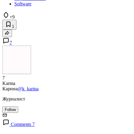
Software
+9
1
7
7
Karma
Карина
@k_karina
Журналист
Follow
Comments 7