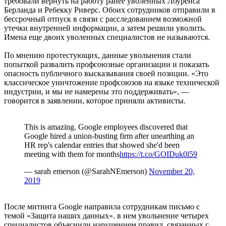
требовали вернуть на работу ранее уволенных Лоуренса
Берланда и Ребекку Риверс. Обоих сотрудников отправили в
бессрочный отпуск в связи с расследованием возможной
утечки внутренней информации, а затем решили уволить.
Имена еще двоих уволенных специалистов не называются.
По мнению протестующих, данные увольнения стали
попыткой развалить профсоюзные организации и показать
опасность публичного высказывания своей позиции. «Это
классическое уничтожение профсоюзов на языке технической
индустрии, и мы не намерены это поддерживать», —
говорится в заявлении, которое приняли активисты.
This is amazing. Google employees discovered that
Google hired a union-busting firm after unearthing an
HR rep's calendar entries that showed she'd been
meeting with them for months
https://t.co/GOIDuk0l59
— sarah emerson (@SarahNEmerson)
November 20,
2019
После митинга Google направила сотрудникам письмо с
темой «Защита наших данных». в нем увольнение четырех
специалистов объяснили нарушением правил, связанных с