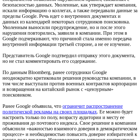
безопасностью данных. Уволенные, как утверждает компания,
искали информацию о коллегах, а также передавали данные за
пределы Google. Речь идет о внутренних документах и
данных из календарей некоторых сотрудников поисковика.
Уволенным выносили предупреждение, но и после этого
нарушения повторились, заявили в компании. При этом в
Google подчеркивают, что причиной стала именно передача
внутренней информации третьей стороне, а не ее изучение.
Представитель Google подтвердил отправку этого документа,
но не стал комментировать его содержание.
По данным Bloomberg, ранее сотрудники Google
неоднократно критиковали решения руководства компании, в
том числе выступали против военных контрактов корпорации
и возвращения на китайский рынок с «цензурным»
поисковиком.
Ранее Google объявила, что
ограничит распространение
политической рекламы на своих площадках
. Ее можно будет
настроить только по полу, возрасту аудитории и месту ее
проживания до почтового индекса. Свое решение в компании
объяснили «важностью взаимного доверия в демократическом
процессе» и необходимостью повысить доверие избирателей к
такого рода рекламе. Нововведения не затронут контекстную