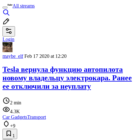
All streams
Login
maybe_elf
Feb 17 2020 at 12:20
Tesla вернула функцию автопилота
новому владельцу электрокара. Ранее
ее отключили за неуплату
2 min
4.3K
Car Gadgets
Transport
+9
1