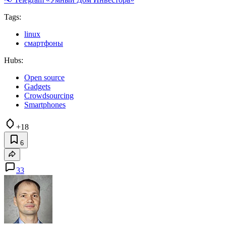
Tags:
linux
смартфоны
Hubs:
Open source
Gadgets
Crowdsourcing
Smartphones
+18
6
33