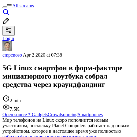
All streams
Login
empenoso
Apr 2 2020 at 07:38
5G Linux смартфон в форм-факторе
миниатюрного ноутбука собрал
средства через краундфандинг
2 min
7.5K
Open source
*
Gadgets
Crowdsourcing
Smartphones
Мир телефонов на Linux скоро пополнится новым
участником, поскольку Planet Computers работает над новым
устройством, которое в настоящее время уже полностью
собрало финансирование через краудфандинг
.