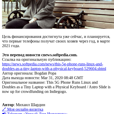
Цель финансирования достигнута уже сейчас, и планируется,
что первые телефоны получат своих хозяев через год, в марте
2021 года.
Это перевод новости сnews.softpedia.com.
Ссылка на оригинальную публикацию:
https://news.softpedia.com/news/this-5g-phone-runs-linux-and-
doubles-as-a-tiny-laptop-with-a-physical-keyboard-529604.shtml
Автор оригинала: Bogdan Popa
Дата выхода новости: Mar 31, 2020 08:48 GMT
Оригинальное название: This 5G Phone Runs Linux and
Doubles as a Tiny Laptop with a Physical Keyboard / Astro Slide is
now up for crowdfunding on Indiegogo.
Автор
: Михаил Шардин
🔗 Моя онлайн-визитка
📢 Telegram «Умный Дом Инвестора»