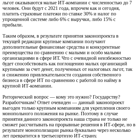
льгот оказываются малые ИТ-компании с численностью до 7
человек. Они будут с 2021 года, впрочем как и сегодня,
платить страховые платежи по ставке 30% и налог по
упрощенной системе либо 6% с выручки, либо 15% с
прибыли.
Таким образом, в результате принятия законопроекта в
текущей редакции крупные компании получают
дополнительные финансовые средства и конкурентные
преимущества по сравнению с малыми и особо малыми
организациями в сфере ИТ. Что с очевидной неизбежностью
будет способствовать как поглощению малых организаций
крупными за счет денег, полученных от налоговых льгот, так
и снижению привлекательности создания собственного
бизнеса в сфере ИТ по сравнению с работой по найму в
крупной ИТ-компании.
Риторический вопрос — кому это нужно? Государству?
Разработчикам? Ответ очевиден — данный законопроект
выгоден только крупным компаниям для укрепления своего
монопольного положения на рынке. Поэтому в случае
принятия данного законопроекта наша страна не только не
сможет рассчитывать на прорывные решения в ИТ-сфере, но в
результате монополизации рынка буквально через несколько
лет превратится в третьесортную ИТ-страну.