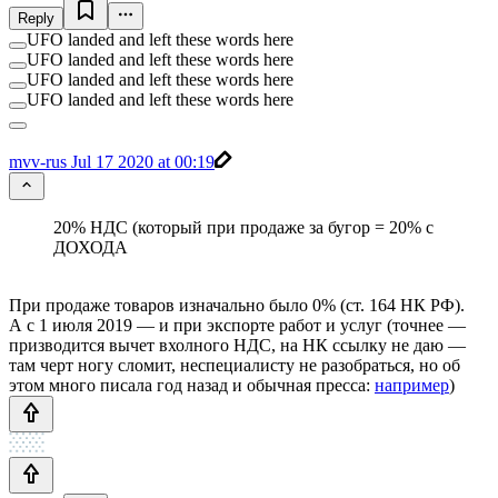
Reply
UFO landed and left these words here
UFO landed and left these words here
UFO landed and left these words here
UFO landed and left these words here
mvv-rus
Jul 17 2020 at 00:19
20% НДС (который при продаже за бугор = 20% с
ДОХОДА
При продаже товаров изначально было 0% (ст. 164 НК РФ).
А с 1 июля 2019 — и при экспорте работ и услуг (точнее —
призводится вычет вхолного НДС, на НК ссылку не даю —
там черт ногу сломит, неспециалисту не разобраться, но об
этом много писала год назад и обычная пресса:
например
)