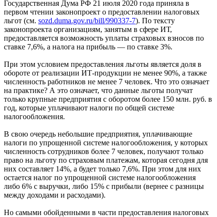
Государственная Дума РФ 21 июля 2020 года приняла в
первом чтении законопроект о предоставлении налоговых
льгот (см.
sozd.duma.gov.ru/bill/990337-7
). По тексту
законопроекта организациям, занятым в сфере ИТ,
предоставляется возможность уплаты страховых взносов по
ставке 7,6%, а налога на прибыль — по ставке 3%.
При этом условием предоставления льготы является доля в
обороте от реализации ИТ-продукции не менее 90%, а также
численность работников не менее 7 человек. Что это означает
на практике? А это означает, что данные льготы получат
только крупные предприятия с оборотом более 150 млн. руб. в
год, которые уплачивают налоги по общей системе
налогообложения.
В свою очередь небольшие предприятия, уплачивающие
налоги по упрощенной системе налогообложения, у которых
численность сотрудников более 7 человек, получают только
право на льготу по страховым платежам, которая сегодня для
них составляет 14%, а будет только 7,6%. При этом для них
остается налог по упрощенной системе налогообложения
либо 6% с выручки, либо 15% с прибыли (вернее с разницы
между доходами и расходами).
Но самыми обойденными в части предоставления налоговых