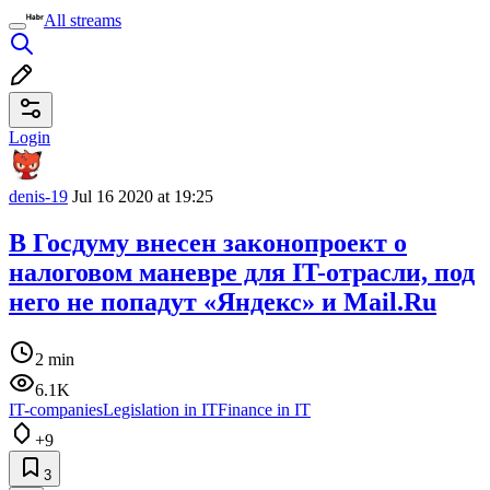
All streams
Login
denis-19
Jul 16 2020 at 19:25
В Госдуму внесен законопроект о
налоговом маневре для IT-отрасли, под
него не попадут «Яндекс» и Mail.Ru
2 min
6.1K
IT-companies
Legislation in IT
Finance in IT
+9
3