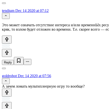
tendium
Dec 14 2020 at 07:12
Это может означать отсутствие интереса и/или временнЫх рес
кряк, то взлом будет отложен во времени. Т.е. скорее всего —
Reply
goldrobot
Dec 14 2020 at 07:56
А зачем ломать мультиплеерную игру то вообще?