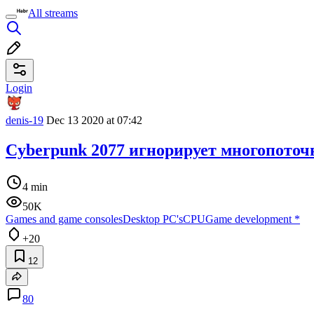
All streams
Login
denis-19
Dec 13 2020 at 07:42
Cyberpunk 2077 игнорирует многопото
4 min
50K
Games and game consoles
Desktop PC's
CPU
Game development
*
+20
12
80