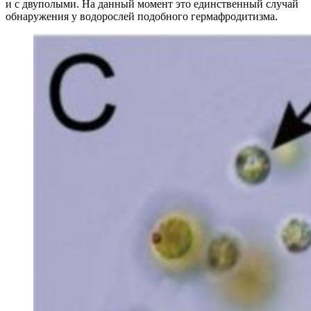
и с двуполыми. На данный момент это единственный случай
обнаружения у водорослей подобного гермафродитизма.