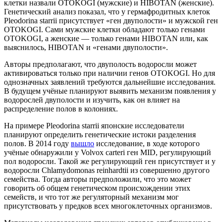
клетки назвали OTOKOGI (мужские) и HIBOTAN (женские).
Генетический анализ показал, что у гермафродитных клеток
Pleodorina starrii присутствует «ген двуполости» и мужской ген
OTOKOGI. Сами мужские клетки обладают только генами
OTOKOGI, а женские — только генами HIBOTAN или, как
выяснилось, HIBOTAN и «генами двуполости».
Авторы предполагают, что двуполость водоросли может
активироваться только при наличии генов OTOKOGI. Но для
однозначных заявлений требуются дальнейшие исследования.
В будущем учёные планируют выявить механизм появления у
водорослей двуполости и изучить, как он влияет на
распределение полов в колониях.
На примере Pleodorina starrii японские исследователи
планируют определить генетические истоки разделения
полов. В 2014 году
вышло
исследование, в ходе которого
учёные обнаружили у Volvox carteri ген MID, регулирующий
пол водоросли. Такой же регулирующий ген присутствует и у
водоросли Chlamydomonas reinhardtii из совершенно другого
семейства. Тогда авторы предположили, что это может
говорить об общем генетическом происхождении этих
семейств, и что тот же регуляторный механизм мог
присутствовать у предков всех многоклеточных организмов.