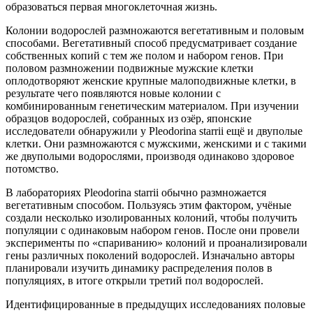
образоваться первая многоклеточная жизнь.
Колонии водорослей размножаются вегетативным и половым
способами. Вегетативный способ предусматривает создание
собственных копий с тем же полом и набором генов. При
половом размножении подвижные мужские клетки
оплодотворяют женские крупные малоподвижные клетки, в
результате чего появляются новые колонии с
комбинированным генетическим материалом. При изучении
образцов водорослей, собранных из озёр, японские
исследователи обнаружили у Pleodorina starrii ещё и двуполые
клетки. Они размножаются с мужскими, женскими и с такими
же двуполыми водорослями, производя одинаково здоровое
потомство.
В лабораториях Pleodorina starrii обычно размножается
вегетативным способом. Пользуясь этим фактором, учёные
создали несколько изолированных колоний, чтобы получить
популяции с одинаковым набором генов. После они провели
эксперименты по «спариванию» колоний и проанализировали
гены различных поколений водорослей. Изначально авторы
планировали изучить динамику распределения полов в
популяциях, в итоге открыли третий пол водорослей.
Идентифицированные в предыдущих исследованиях половые