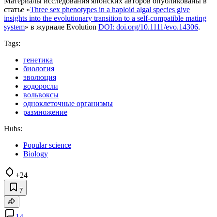
Материалы исследования японских авторов опубликованы в
статье «
Three sex phenotypes in a haploid algal species give
insights into the evolutionary transition to a self-compatible mating
system
» в журнале Evolution
DOI: doi.org/10.1111/evo.14306
.
Tags:
генетика
биология
эволюция
водоросли
вольвоксы
одноклеточные организмы
размножение
Hubs:
Popular science
Biology
+24
7
14