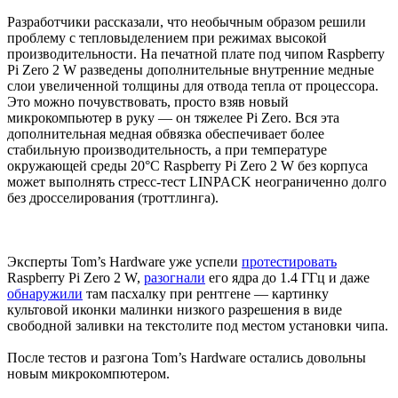
Разработчики рассказали, что необычным образом решили
проблему с тепловыделением при режимах высокой
производительности. На печатной плате под чипом Raspberry
Pi Zero 2 W разведены дополнительные внутренние медные
слои увеличенной толщины для отвода тепла от процессора.
Это можно почувствовать, просто взяв новый
микрокомпьютер в руку — он тяжелее Pi Zero. Вся эта
дополнительная медная обвязка обеспечивает более
стабильную производительность, а при температуре
окружающей среды 20°C Raspberry Pi Zero 2 W без корпуса
может выполнять стресс-тест LINPACK неограниченно долго
без дросселирования (троттлинга).
Эксперты Tom’s Hardware уже успели
протестировать
Raspberry Pi Zero 2 W,
разогнали
его ядра до 1.4 ГГц и даже
обнаружили
там пасхалку при рентгене — картинку
культовой иконки малинки низкого разрешения в виде
свободной заливки на текстолите под местом установки чипа.
После тестов и разгона Tom’s Hardware остались довольны
новым микрокомпютером.