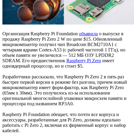
Организация Raspberry Pi Foundation
объявила
о выпуске в
продажу Raspberry Pi Zero 2 W по цене $15. Обновленный
микрокомпьютер получил чип Broadcom BCM2710A1 с
четырьмя ядрами Cortex-A53 (с рабочей частотой 1 ГГц), но
объем памяти не увеличился — 512 МБ ОЗУ LPDDR2
SDRAM. Его предшественник
Raspberry Pi Zero
имеет
одноядерный процессор, но и стоит $5.
Разработчики рассказали, что Raspberry Pi Zero 2 в пять раз
быстрее первой версии в режиме без разгона, причем новый
микрокомпьютер имеет форм-фактор, как Raspberry Pi Zero
(65мм х 30мм). Это получилось из-за использования
оригинальной многослойной упаковки микросхем памяти и
процессора под названием RP3A0.
Raspberry Pi Foundation обещает, что почти все корпуса и
аксессуары, разработанные для Pi Zero, должны идеально
работать с Pi Zero 2, включая их фирменный корпус и набор
кабелей.