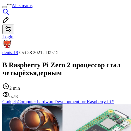
All streams
Login
denis-19
Oct 28 2021 at 09:15
В Raspberry Pi Zero 2 процессор стал
четырёхъядерным
2 min
6.7K
Gadgets
Computer hardware
Development for Raspberry Pi
*