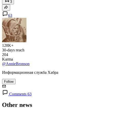
3
63
128K+
30-days reach
204
Karma
@AnnieBronson
Информационная служба Хабра
Follow
Comments 63
Other news