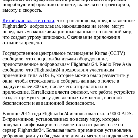
подробную информацию о полете, включая его траекторию,
высоту и скорость.
Китайские власти сочли,
что транспондеры, предоставленные
Flightradar24 добровольцам, находящимся на земле, могут
передавать «важные авиационные данные» во внешний мир,
что создает угрозу шпионажа. Скачивание приложения
отныне запрещено.
Государственное центральное телевидение Китая (CCTV)
сообщило, что спецслужбы изъяли оборудование,
предоставленное добровольцам Flightradar24. Radio Free Asia
сообщило, что Flightradar24 предоставил участникам
приемники типа ADS-B, которые можно было разместить у
окна, чтобы отслеживать и собирать данные о полете в
радиусе более 300 км, после чего отправлять их в
приложение. Китайские власти считают, что работа устройств
создаст прямую угрозу для военных самолетов, военной
безопасности и авиационной безопасности.
В конце 2015 года Flightradar24 использовал около 9000 ADS-
B-приемников, установленных по всему миру, которые
получают информацию от самолетов и отправляют ее на
сервер Flightradar24. Большая часть приемников установлена
добровольцами у себя дома или других местах и подключены