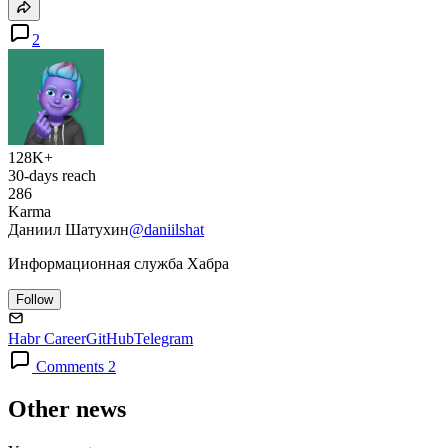
2
128K+
30-days reach
286
Karma
Даниил Шатухин
@daniilshat
Информационная служба Хабра
Follow
Habr Career
GitHub
Telegram
Comments 2
Other news