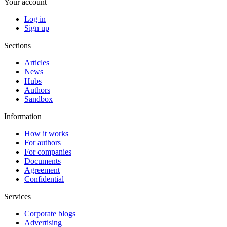
Your account
Log in
Sign up
Sections
Articles
News
Hubs
Authors
Sandbox
Information
How it works
For authors
For companies
Documents
Agreement
Confidential
Services
Corporate blogs
Advertising