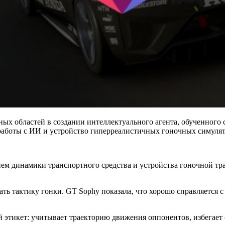
ных областей в создании интеллектуального агента, обученного
аботы с ИИ и устройство гиперреалистичных гоночных симулят
м динамики транспортного средства и устройства гоночной тра
ть тактику гонки. GT Sophy показала, что хорошо справляется с
этикет: учитывает траекторию движения оппонентов, избегает с