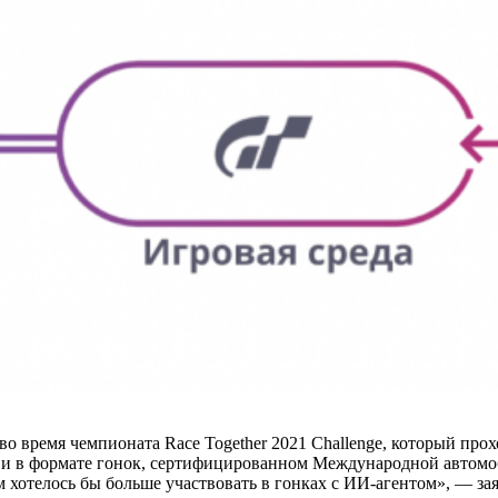
о время чемпионата Race Together 2021 Challenge, который про
к и в формате гонок, сертифицированном Международной автомоб
м хотелось бы больше участвовать в гонках с ИИ-агентом», — за