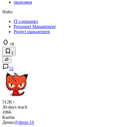
экономия
Hubs:
IT-companies
Personnel Management
Project management
+8
2
52
512K+
30-days reach
1066
Karma
Денис
@denis-19