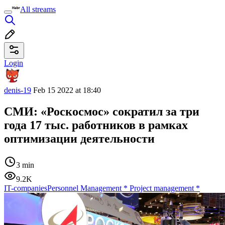
All streams
Login
denis-19
Feb 15 2022 at 18:40
СМИ: «Роскосмос» сократил за три
года 17 тыс. работников в рамках
оптимизации деятельности
3 min
9.2K
IT-companies
Personnel Management
*
Project management
*