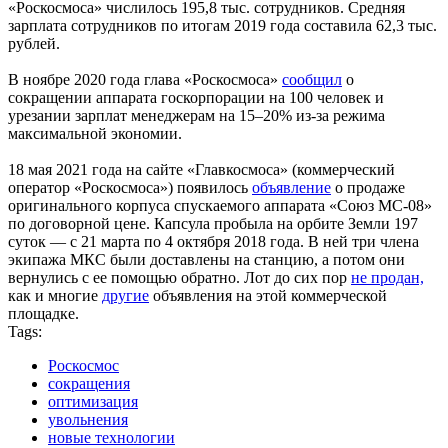
«Роскосмоса» числилось 195,8 тыс. сотрудников. Средняя
зарплата сотрудников по итогам 2019 года составила 62,3 тыс.
рублей.
В ноябре 2020 года глава «Роскосмоса»
сообщил
о
сокращении аппарата госкорпорации на 100 человек и
урезании зарплат менеджерам на 15–20% из-за режима
максимальной экономии.
18 мая 2021 года на сайте «Главкосмоса» (коммерческий
оператор «Роскосмоса») появилось
объявление
о продаже
оригинального корпуса спускаемого аппарата «Союз МС-08»
по договорной цене. Капсула пробыла на орбите Земли 197
суток — с 21 марта по 4 октября 2018 года. В ней три члена
экипажа МКС были доставлены на станцию, а потом они
вернулись с ее помощью обратно. Лот до сих пор
не продан,
как и многие
другие
объявления на этой коммерческой
площадке.
Tags:
Роскосмос
сокращения
оптимизация
увольнения
новые технологии