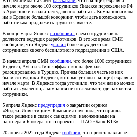
В середине марта СМИ
рассказали
, что в конце февраля и
начале марта около 100 сотрудников Яндекса переехали из РФ
в Армению и начали там удаленно работать. Компания искала
им в Ереване большой коворкинг, чтобы дать возможность
работникам продолжить трудиться вместе.
В конце марта Яндекс
возобновил
наем сотрудников на
должности ведущих разработчиков. В это же время СМИ
сообщили, что Яндекс
уволил
более двух десятков
сотрудников своего беспилотного подразделения в США.
В начале апреля СМИ
сообщили
, что более 1000 сотрудников
Яндекса, Avito и «Тинькоффа» с конца февраля
релоцировались в Турцию. Причем большая часть из них
были сотрудники Яндекса, которые уехали в конце февраля и
начале марта. В Яндексе тогда уточнили, что там давно можно
работать удаленно, а компания не отслеживает, где находятся
сотрудники.
5 апреля Яндекс
предупредил
о закрытии сервиса
«Яндекс.Инвестиции». Компания пояснила, что приняла
такое решение в связи с санкциями, наложенными на
партнера и Брокера этого проекта — ПАО «Банк ВТБ».
20 апреля 2022 года Яндекс
сообщил
, что приостанавливает