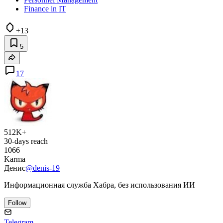
Finance in IT
+13
5
17
512K+
30-days reach
1066
Karma
Денис
@denis-19
Информационная служба Хабра, без использования ИИ
Follow
Telegram