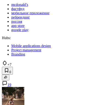
mcdonald’s
фастфуд
мобильное приложение
ребрендинг
россия
app store
google play
Hubs:
Mobile applications design
Project management
Branding
+7
0
19