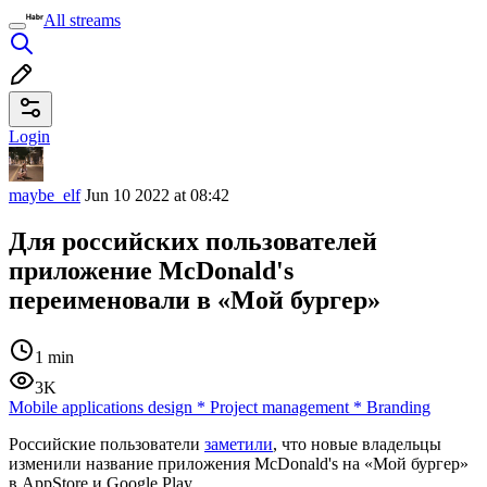
All streams
Login
maybe_elf
Jun 10 2022 at 08:42
Для российских пользователей
приложение McDonald's
переименовали в «Мой бургер»
1 min
3K
Mobile applications design
*
Project management
*
Branding
Российские пользователи
заметили
, что новые владельцы
изменили название приложения McDonald's на «Мой бургер»
в AppStore и Google Play.