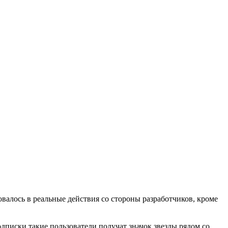
овалось в реальные действия со стороны разработчиков, кроме
одписки такие пользователи получат значок звезды рядом со