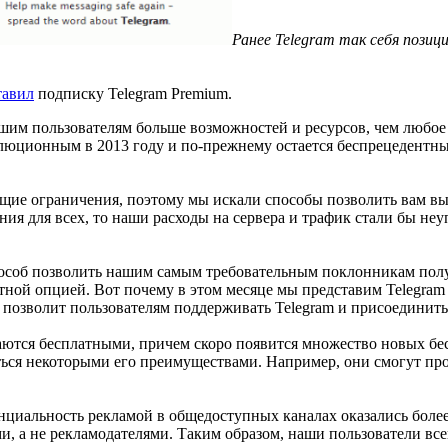
Ранее Telegram так себя пози
тавил
подписку Telegram Premium.
нашим пользователям больше возможностей и ресурсов, чем любо
люционным в 2013 году и по-прежнему остается беспрецедентным
щие ограничения, поэтому мы искали способы позволить вам вы
ения для всех, то наши расходы на сервера и трафик стали бы н
пособ позволить нашим самым требовательным поклонникам по
тной опцией. Вот почему в этом месяце мы представим Telegram
 позволит пользователям поддерживать Telegram и присоединит
ются бесплатными, причем скоро появится множество новых бес
ться некоторыми его преимуществами. Например, они смогут пр
циальность рекламой в общедоступных каналах оказались более
и, а не рекламодателями. Таким образом, наши пользователи все