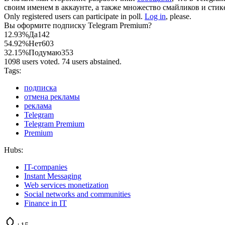
своим именем в аккаунте, а также множество смайликов и стик
Only registered users can participate in poll.
Log in
, please.
Вы оформите подписку Telegram Premium?
12.93%
Да
142
54.92%
Нет
603
32.15%
Подумаю
353
1098 users voted. 74 users abstained.
Tags:
подписка
отмена рекламы
реклама
Telegram
Telegram Premium
Premium
Hubs:
IT-companies
Instant Messaging
Web services monetization
Social networks and communities
Finance in IT