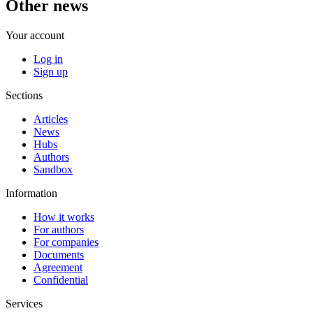
Other news
Your account
Log in
Sign up
Sections
Articles
News
Hubs
Authors
Sandbox
Information
How it works
For authors
For companies
Documents
Agreement
Confidential
Services