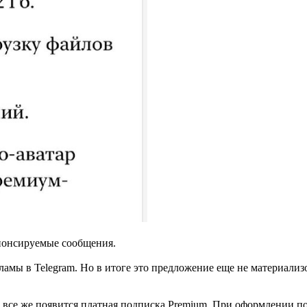
понсируемые сообщения.
ламы в Telegram. Но в итоге это предложение еще не материализ
am все же появится платная подписка Premium. При оформлении п