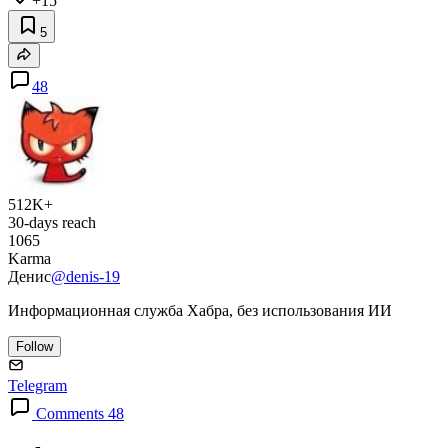
+15
5
48
512K+
30-days reach
1065
Karma
Денис
@denis-19
Информационная служба Хабра, без использования ИИ
Follow
Telegram
Comments 48