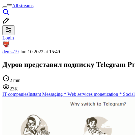
All streams
Login
denis-19
Jun 10 2022 at 15:49
Дуров представил подписку Telegram P
2 min
23K
IT-companies
Instant Messaging
*
Web services monetization
*
Socia