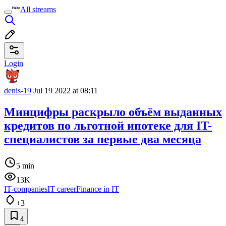
All streams
Login
denis-19
Jul 19 2022 at 08:11
Минцифры раскрыло объём выданных
кредитов по льготной ипотеке для IT-
специалистов за первые два месяца
5 min
13K
IT-companies
IT career
Finance in IT
+3
4