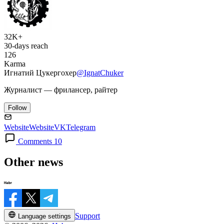
32K+
30-days reach
126
Karma
Игнатий Цукергохер
@IgnatChuker
Журналист — фрилансер, райтер
Follow
Website
Website
VK
Telegram
Comments 10
Other news
Support
Language settings