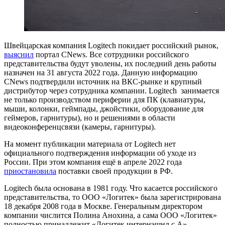
Швейцарская компания Logitech покидает российский рынок,
выяснил
портал CNews. Все сотрудники российского
представительства будут уволены, их последний день работы
назначен на 31 августа 2022 года. Данную информацию
CNews подтвердили источник на ВКС-рынке и крупный
дистрибутор через сотрудника компании. Logitech занимается
не только производством периферии для ПК (клавиатуры,
мыши, колонки, геймпады, джойстики, оборудование для
геймеров, гарнитуры), но и решениями в области
видеоконференцсвязи (камеры, гарнитуры).
На момент публикации материала от Logitech нет
официального подтверждения информации об уходе из
России. При этом компания ещё в апреле 2022 года
приостановила
поставки своей продукции в РФ.
Logitech была основана в 1981 году. Что касается российского
представительства, то ООО «Логитек» была зарегистрирована
18 декабря 2008 года в Москве. Генеральным директором
компании числится Полина Анохина, а сама ООО «Логитек»
полностью принадлежит «Логитек интернэшнл с.А».