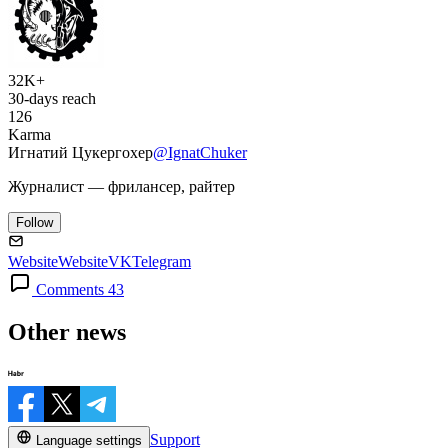
32K+
30-days reach
126
Karma
Игнатий Цукергохер
@IgnatChuker
Журналист — фрилансер, райтер
Follow
Website
Website
VK
Telegram
Comments 43
Other news
Support
Language settings