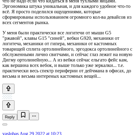
что не надо если что кидаться в меня тухлыми яйцами.
Эргономика штука уникальная, и для каждого удобное что-то
всё. Я просто поделился ощущениями, которые
сформированы использованием огромного кол-ва девайсов из
всех сегментов рынка.
У меня были практически все логитечи от мыши G5
"ржавой", клавы G15 "синей", вебки G920, механики от
логитеча, механики от гипера, механики от кастомных
товарищей сплита ортолинейного, эргодокса ортолинейного с
обслуженными лично свитчами, и сейчас глаз лежит на новую
Дигму ортолинейную... А из вебки сейчас ельгато фейс кам,
как вершина всех вебок, и выше только уже зеркалки... т.е.
практически весь спектр периферии от дейчмана в офисах, до
весьма и весьма интереных кастомных вещей...
Reply
vaslobas
Aug 29 2022 at 10:23