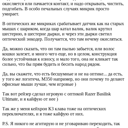
окисляется или пачкается контакт, и надо открывать, чистить,
подгибать. В особо печальных случаях микрик просто
умирает.
В оптических же микриках срабатывает датчик как на старых
мышах с шариком, когда шар катал валик, валик крутил
шестерню, в шестерне дырки, и через эти дырки светил
оптический энкодер. Получается, что там нечему окисляться.
Да, можно сказать, что он там пылью забьется, или волос
кошки залезет, и много чего еще, но в целом, конструкция
более устойчивая к износу, и мало того, она не кликает так
сильно, что бы прям будить и бесить народ рядом.
Да, вы скажете, что есть бесшумные и не на оптике... да есть,
у того же логитеча, М350 например, но они почему то делают
офисные мыши лучше, чем игровые )
Так вот рейзер сделал игровую с оптикой Razer Basilisk
Ultimate, и я кайфую от нее )
Так же у меня кейхрон К3 клава тоже на оптических
переключателях, и я тоже кайфую от них.
P.S. Я никого не агитирую и не уговариваю переходить, так