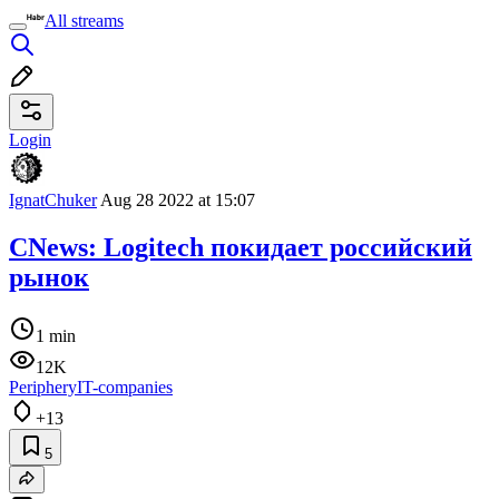
All streams
Login
IgnatChuker
Aug 28 2022 at 15:07
CNews: Logitech покидает российский
рынок
1 min
12K
Periphery
IT-companies
+13
5