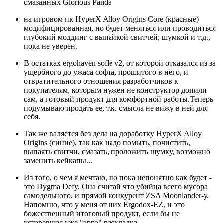
смазанных Glorious Panda
на игровом пк HyperX Alloy Origins Core (красные)
модифицированная, но будет меняться или проводиться
глубокий моддинг с выпайкой свитчей, шумкой и т.д.,
пока не уверен.
В остатках ergohaven sofle v2, от которой отказался из за
ущербного до ужаса софта, прошитого в него, и
отвратительного отношения разработчиков к
покупателям, которым нужен не конструктор допили
сам, а готовый продукт для комфортной работы.Теперь
подумываю продать ее, т.к. смысла не вижу в ней для
себя.
Так же валяется без дела на доработку HyperX Alloy
Origins (синие), так как надо помыть, почистить,
выпаять свитчи, смазать, проложить шумку, возможно
заменить кейкапы...
Из того, о чем я мечтаю, но пока непонятно как будет -
это Dygma Defy. Она считай что убийца всего мусора
самодельного, и прямой конкурент ZSA Moonlander-у.
Напомню, что у меня от них Ergodox-EZ, и это
божественный итоговый продукт, если бы не
устаревшая уже "эрго" раскладка.