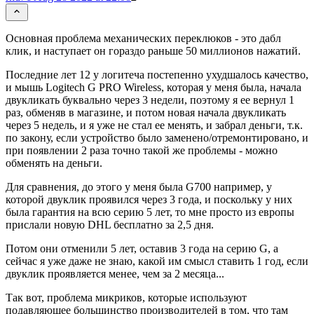
Основная проблема механических переклюков - это дабл
клик, и наступает он гораздо раньше 50 миллионов нажатий.
Последние лет 12 у логитеча постепенно ухудшалось качество,
и мышь Logitech G PRO Wireless, которая у меня была, начала
двукликать буквально через 3 недели, поэтому я ее вернул 1
раз, обменяв в магазине, и потом новая начала двукликать
через 5 недель, и я уже не стал ее менять, и забрал деньги, т.к.
по закону, если устройство было заменено/отремонтировано, и
при появлении 2 раза точно такой же проблемы - можно
обменять на деньги.
Для сравнения, до этого у меня была G700 например, у
которой двуклик проявился через 3 года, и поскольку у них
была гарантия на всю серию 5 лет, то мне просто из европы
прислали новую DHL бесплатно за 2,5 дня.
Потом они отменили 5 лет, оставив 3 года на серию G, а
сейчас я уже даже не знаю, какой им смысл ставить 1 год, если
двуклик проявляется менее, чем за 2 месяца...
Так вот, проблема микриков, которые используют
подавляющее большинство производителей в том, что там