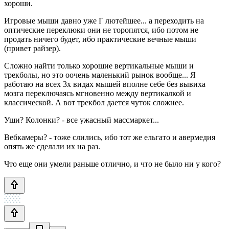
хороши.
Игровые мыши давно уже Г лютейшее... а переходить на
оптические переклюки они не торопятся, ибо потом не
продать ничего будет, ибо практические вечные мыши
(привет райзер).
Сложно найти только хорошие вертикальные мыши и
трекболы, но это оочень маленький рынок вообще... Я
работаю на всех 3х видах мышей вполне себе без вывиха
мозга переключаясь мгновенно между вертикалкой и
классической. А вот трекбол дается чуток сложнее.
Уши? Колонки? - все ужасный массмаркет...
Вебкамеры? - тоже слились, ибо тот же ельгато и авермедия
опять же сделали их на раз.
Что еще они умели раньше отлично, и что не было ни у кого?