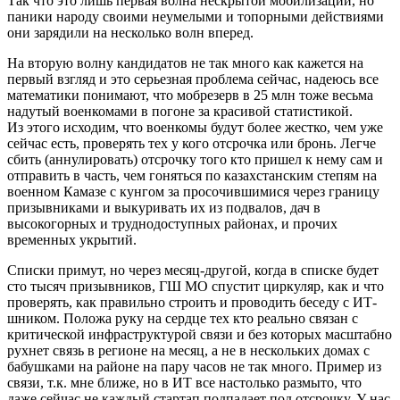
Так что это лишь первая волна нескрытой мобилизации, но
паники народу своими неумелыми и топорными действиями
они зарядили на несколько волн вперед.
На вторую волну кандидатов не так много как кажется на
первый взгляд и это серьезная проблема сейчас, надеюсь все
математики понимают, что мобрезерв в 25 млн тоже весьма
надутый военкомами в погоне за красивой статистикой.
Из этого исходим, что военкомы будут более жестко, чем уже
сейчас есть, проверять тех у кого отсрочка или бронь. Легче
сбить (аннулировать) отсрочку того кто пришел к нему сам и
отправить в часть, чем гоняться по казахстанским степям на
военном Камазе с кунгом за просочившимися через границу
призывниками и выкуривать их из подвалов, дач в
высокогорных и труднодоступных районах, и прочих
временных укрытий.
Списки примут, но через месяц-другой, когда в списке будет
сто тысяч призывников, ГШ МО спустит циркуляр, как и что
проверять, как правильно строить и проводить беседу с ИТ-
шником. Положа руку на сердце тех кто реально связан с
критической инфраструктурой связи и без которых масштабно
рухнет связь в регионе на месяц, а не в нескольких домах с
бабушками на районе на пару часов не так много. Пример из
связи, т.к. мне ближе, но в ИТ все настолько размыто, что
даже сейчас не каждый стартап подпадает под отсрочку. У нас