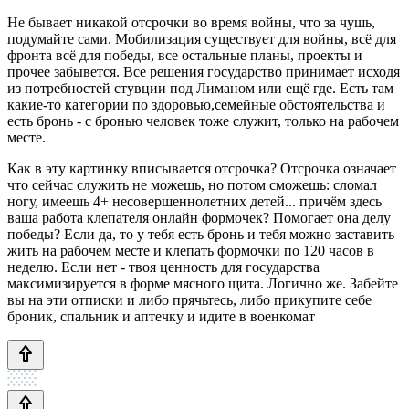
Не бывает никакой отсрочки во время войны, что за чушь,
подумайте сами. Мобилизация существует для войны, всё для
фронта всё для победы, все остальные планы, проекты и
прочее забывется. Все решения государство принимает исходя
из потребностей стувции под Лиманом или ещё где. Есть там
какие-то категории по здоровью,семейные обстоятельства и
есть бронь - с бронью человек тоже служит, только на рабочем
месте.
Как в эту картинку вписывается отсрочка? Отсрочка означает
что сейчас служить не можешь, но потом сможешь: сломал
ногу, имеешь 4+ несовершеннолетних детей... причём здесь
ваша работа клепателя онлайн формочек? Помогает она делу
победы? Если да, то у тебя есть бронь и тебя можно заставить
жить на рабочем месте и клепать формочки по 120 часов в
неделю. Если нет - твоя ценность для государства
максимизируется в форме мясного щита. Логично же. Забейте
вы на эти отписки и либо прячьтесь, либо прикупите себе
броник, спальник и аптечку и идите в военкомат