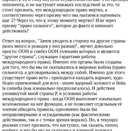
оппонента, и не наступает никаких последствий за это, то
стоит признать, что международное право мертво, а
соответственно через призму чего мы пытаемся оценивать
шаг 2? Через то, что к этому моменту мертво? Или через
призму "право сильного", которое де-факто и начинает
действовать?
Ответ на вопрос, "Зачем уводить в сторону на другие страны
(коих много и реакция у них разная)", звучит довольно
просто: ООН и совбез ООН (членами которых и являются
"другие страны", служащие гарантами работы
международного права). Именно эти органы были созданы
для того, что бы мы не скатывались в мировые войны (право
сильного), а договаривались между собой. Именно для этого
существует право вето - приходится находить вариант, худо-
бедно приемлемый для всех - иначе ядерный холокост и finita
la comedia (как изначально предполагалось). И действия
упомянутой мной страны Р, в условиях работы
международного права - когда ООН выполняет изначально
возложенные на неё функции, а не позволяет отдельным её
членам обходить правила, однозначно были бы
неправомерными и осуждаемыми (как фактическими
действиями, так и с точки зрения морали). Но, в текущих
реалиях стоит признать, что наступил, так сказать, пипец
котёнку, и что бы мы не скатились в ядерный холокост,