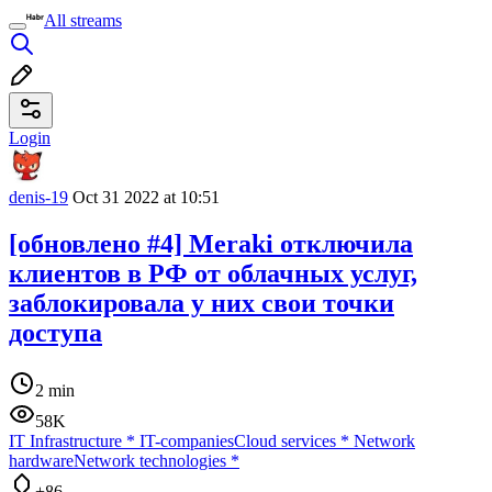
All streams
Login
denis-19
Oct 31 2022 at 10:51
[обновлено #4] Meraki отключила
клиентов в РФ от облачных услуг,
заблокировала у них свои точки
доступа
2 min
58K
IT Infrastructure
*
IT-companies
Cloud services
*
Network
hardware
Network technologies
*
+86