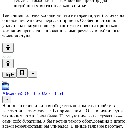
тех же автомобилей — там вообще простор для
подобного «творчества» как в статье.
Так снятая галочка вообще ничего не гарантирует (галочка на
обновление windows передает привет). Особенно странно
упавать на снятую галочку в контексте новости про то как
компания превратила проданные ими роутеры в публичные
точки доступа.
Reply
AlexanderS
Oct 31 2022 at 18:54
Я не знаю влияли ли и вообще есть ли такие настройки в
рассматриваемом случае. В нормальном ПО — влияют. Тут я
так понимаю это фича была. И тут уж ничего не сделаешь —
сами себе буратины, я бы против такого оборудования в штате
всеми конечностями бы упирался. В винде галка не работает,