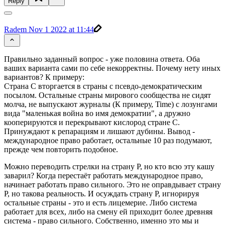
Reply
Radem
Nov 1 2022 at 11:44
Правильно заданный вопрос - уже половина ответа. Оба
ваших варианта сами по себе некорректны. Почему нету иных
вариантов? К примеру:
Страна С вторгается в страны с псевдо-демократическим
посылом. Остальные страны мирового сообщества не сидят
молча, не выпускают журналы (К примеру, Time) с лозунгами
вида "маленькая война во имя демократии", а дружно
кооперируются и перекрывают кислород стране С.
Принуждают к репарациям и лишают дубины. Вывод -
международное право работает, остальные 10 раз подумают,
прежде чем повторить подобное.
Можно переводить стрелки на страну Р, но кто всю эту кашу
заварил? Когда перестаёт работать международное право,
начинает работать право сильного. Это не оправдывает страну
Р, но такова реальность. И осуждать страну Р, игнорируя
остальные страны - это и есть лицемерие. Либо система
работает для всех, либо на смену ей приходит более древняя
система - право сильного. Собственно, именно это мы и