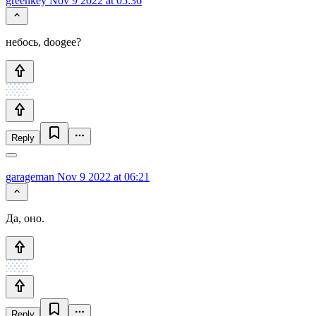
greenkey
Nov 9 2022 at 05:36
небось, doogee?
Reply
garageman
Nov 9 2022 at 06:21
Да, оно.
Reply