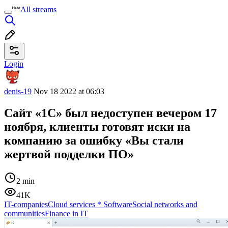
All streams
Login
denis-19
Nov 18 2022 at 06:03
Сайт «1С» был недоступен вечером 17
ноября, клиенты готовят иски на
компанию за ошибку «Вы стали
жертвой подделки ПО»
2 min
41K
IT-companies
Cloud services
*
Software
Social networks and
communities
Finance in IT