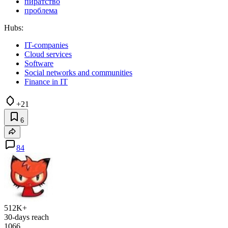
пиратство
проблема
Hubs:
IT-companies
Cloud services
Software
Social networks and communities
Finance in IT
+21
6
84
512K+
30-days reach
1066