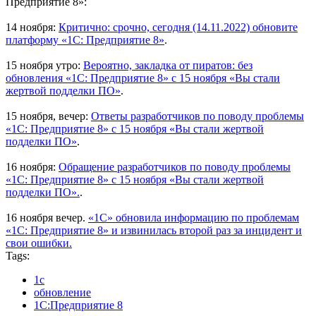
Предприятие 8»:
14 ноября:
Критично: срочно, сегодня (14.11.2022) обновите
платформу «1С: Предприятие 8»
.
15 ноября утро:
Вероятно, закладка от пиратов: без
обновления «1С: Предприятие 8» с 15 ноября «Вы стали
жертвой подделки ПО»
.
15 ноября, вечер:
Ответы разработчиков по поводу проблемы
«1С: Предприятие 8» с 15 ноября «Вы стали жертвой
подделки ПО»
.
16 ноября:
Обращение разработчиков по поводу проблемы
«1С: Предприятие 8» с 15 ноября «Вы стали жертвой
подделки ПО».
.
16 ноября вечер.
«1С» обновила информацию по проблемам
«1С: Предприятие 8» и извинилась второй раз за инцидент и
свои ошибки.
Tags:
1с
обновление
1С:Предприятие 8