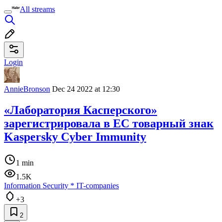
All streams
Login
AnnieBronson
Dec 24 2022 at 12:30
«Лаборатория Касперского»
зарегистрировала в ЕС товарный знак
Kaspersky Cyber Immunity
1 min
1.5K
Information Security
*
IT-companies
+3
2