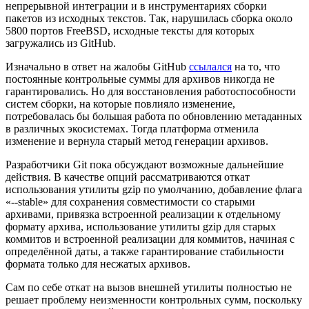
непрерывной интеграции и в инструментариях сборки
пакетов из исходных текстов. Так, нарушилась сборка около
5800 портов FreeBSD, исходные тексты для которых
загружались из GitHub.
Изначально в ответ на жалобы GitHub
ссылался
на то, что
постоянные контрольные суммы для архивов никогда не
гарантировались. Но для восстановления работоспособности
систем сборки, на которые повлияло изменение,
потребовалась бы большая работа по обновлению метаданных
в различных экосистемах. Тогда платформа отменила
изменение и вернула старый метод генерации архивов.
Разработчики Git пока обсуждают возможные дальнейшие
действия. В качестве опций рассматриваются откат
использования утилиты gzip по умолчанию, добавление флага
«--stable» для сохранения совместимости со старыми
архивами, привязка встроенной реализации к отдельному
формату архива, использование утилиты gzip для старых
коммитов и встроенной реализации для коммитов, начиная с
определённой даты, а также гарантирование стабильности
формата только для несжатых архивов.
Сам по себе откат на вызов внешней утилиты полностью не
решает проблему неизменности контрольных сумм, поскольку