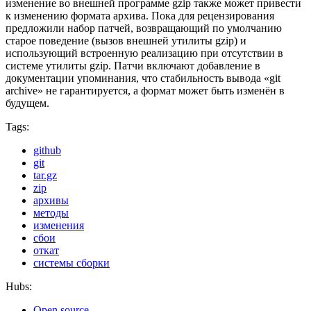
изменение во внешней программе gzip также может привести
к изменению формата архива. Пока для рецензирования
предложили набор патчей, возвращающий по умолчанию
старое поведение (вызов внешней утилиты gzip) и
использующий встроенную реализацию при отсутствии в
системе утилиты gzip. Патчи включают добавление в
документации упоминания, что стабильность вывода «git
archive» не гарантируется, а формат может быть изменён в
будущем.
Tags:
github
git
tar.gz
zip
архивы
методы
изменения
сбои
откат
системы сборки
Hubs:
Open source