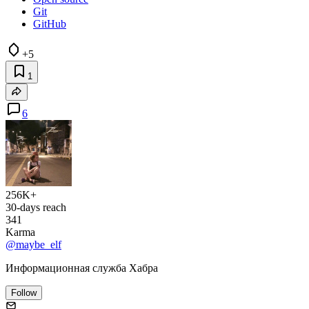
Git
GitHub
+5
1
6
256K+
30-days reach
341
Karma
@maybe_elf
Информационная служба Хабра
Follow