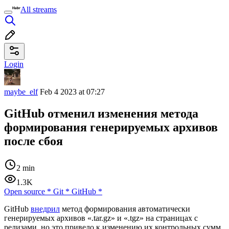
All streams
Login
maybe_elf
Feb 4 2023 at 07:27
GitHub отменил изменения метода
формирования генерируемых архивов
после сбоя
2 min
1.3K
Open source
*
Git
*
GitHub
*
GitHub
внедрил
метод формирования автоматически
генерируемых архивов «.tar.gz» и «.tgz» на страницах с
релизами, но это привело к изменению их контрольных сумм