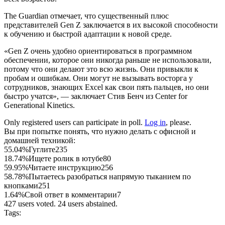
The Guardian отмечает, что существенный плюс
представителей Gen Z заключается в их высокой способности
к обучению и быстрой адаптации к новой среде.
«Gen Z очень удобно ориентироваться в программном
обеспечении, которое они никогда раньше не использовали,
потому что они делают это всю жизнь. Они привыкли к
пробам и ошибкам. Они могут не вызывать восторга у
сотрудников, знающих Excel как свои пять пальцев, но они
быстро учатся», — заключает Стив Бенч из Center for
Generational Kinetics.
Only registered users can participate in poll.
Log in
, please.
Вы при попытке понять, что нужно делать с офисной и
домашней техникой:
55.04%
Гуглите
235
18.74%
Ищете ролик в ютубе
80
59.95%
Читаете инструкцию
256
58.78%
Пытаетесь разобраться напрямую тыканием по
кнопками
251
1.64%
Свой ответ в комментарии
7
427 users voted. 24 users abstained.
Tags: