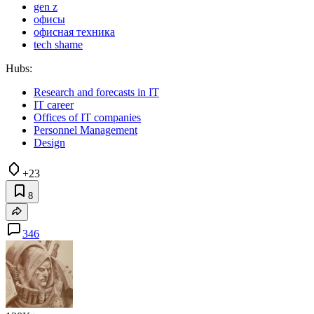
gen z
офисы
офисная техника
tech shame
Hubs:
Research and forecasts in IT
IT career
Offices of IT companies
Personnel Management
Design
+23
8
346