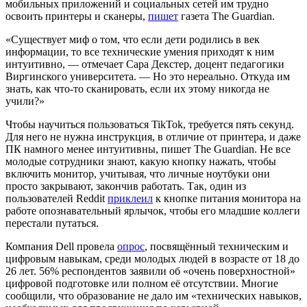
мобильных приложений и социальных сетей им трудно
освоить принтеры и сканеры,
пишет
газета The Guardian.
«Существует миф о том, что если дети родились в век
информации, то все технические умения приходят к ним
интуитивно, — отмечает Сара Декстер, доцент педагогики
Виргинского университета. — Но это нереально. Откуда им
знать, как что-то сканировать, если их этому никогда не
учили?»
Чтобы научиться пользоваться TikTok, требуется пять секунд.
Для него не нужна инструкция, в отличие от принтера, и даже
ПК намного менее интуитивны, пишет The Guardian. Не все
молодые сотрудники знают, какую кнопку нажать, чтобы
включить монитор, учитывая, что личные ноутбуки они
просто закрывают, закончив работать. Так, один из
пользователей Reddit
приклеил
к кнопке питания монитора на
работе опознавательный ярлычок, чтобы его младшие коллеги
перестали путаться.
Компания Dell провела
опрос
, посвящённый техническим и
цифровым навыкам, среди молодых людей в возрасте от 18 до
26 лет. 56% респондентов заявили об «очень поверхностной»
цифровой подготовке или полном её отсутствии. Многие
сообщили, что образование не дало им «технических навыков,