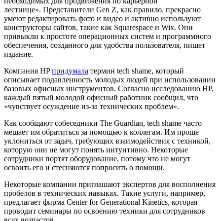
необходимых для продвижения по карьерной
лестнице». Представители Gen Z, как правило, прекрасно
умеют редактировать фото и видео и активно используют
конструкторы сайтов, такие как Squarespace и Wix. Они
привыкли к простоте операционных систем и программного
обеспечения, созданного для удобства пользователя, пишет
издание.
Компания HP
придумала
термин tech shame, который
описывает подавленность молодых людей при использовании
базовых офисных инструментов. Согласно исследованию HP,
каждый пятый молодой офисный работник сообщил, что
«чувствует осуждение из-за технических проблем».
Как сообщают собеседники The Guardian, tech shame часто
мешает им обратиться за помощью к коллегам. Им проще
уклониться от задач, требующих взаимодействия с техникой,
которую они не могут понять интуитивно. Некоторые
сотрудники портят оборудование, потому что не могут
освоить его и стесняются попросить о помощи.
Некоторые компании приглашают экспертов для восполнения
пробелов в технических навыках. Такие услуги, например,
предлагает фирма Center for Generational Kinetics, которая
проводит семинары по освоению техники для сотрудников
всех возрастов.