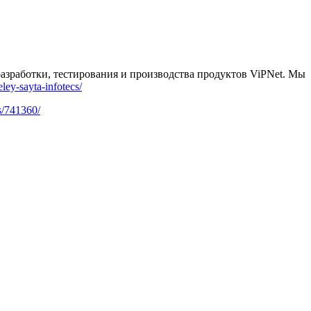
зработки, тестирования и производства продуктов ViPNet. Мы
eley-sayta-infotecs/
s/741360/