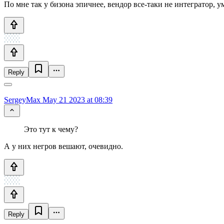
По мне так у бизона эпичнее, вендор все-таки не интегратор, у
Reply
SergeyMax
May 21 2023 at 08:39
Это тут к чему?
А у них негров вешают, очевидно.
Reply