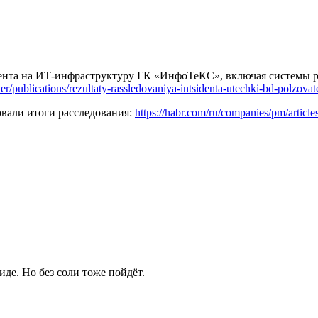
ента на ИТ-инфраструктуру ГК «ИнфоТеКС», включая системы ра
nter/publications/rezultaty-rassledovaniya-intsidenta-utechki-bd-polzovat
вали итоги расследования:
https://habr.com/ru/companies/pm/article
де. Но без соли тоже пойдёт.