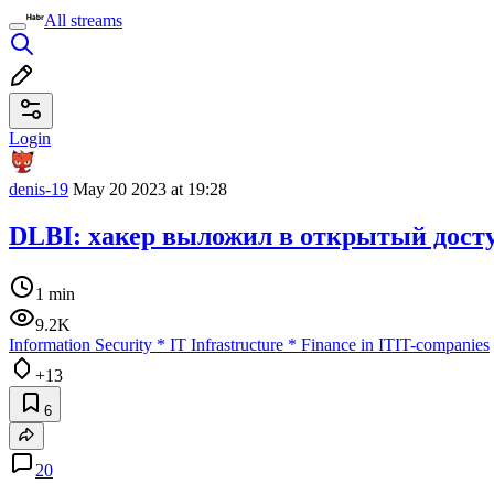
All streams
Login
denis-19
May 20 2023 at 19:28
DLBI: хакер выложил в открытый доступ
1 min
9.2K
Information Security
*
IT Infrastructure
*
Finance in IT
IT-companies
+13
6
20