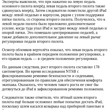
Эксперты выяснили, что при нажатии на левую педаль
основного пилота вперёд левая педаль второго пилота также
сдвинулась вперёд. Затем следователи поместили другой iPad
между левой педалью и корпусом, рядом с узлом поддержки
пятки пилота, со стороны второго пилота. Получилось, что к
левой педали пилота было приложено дополнительное
усилие, когда туда упал iPad и застрял между левой педалью и
опорой пятки. Это помешало центрированию педалей, а
также добавило дополнительное давление на левый рычаг
регулировки педали второго пилота.
Осмотр обломков вертолёта показал, что левая педаль второго
пилота была в крайнем переднем положении регулировки, а
его правая педаль — в среднем положении регулировки.
По данным следствия, рост второго пилота составлял 178
сантиметров. Во время исследования NTSB с
фиксированными ремнями безопасности и сиденьями,
отрегулированным по правилам для обеспечения комфорта
экипажа. Оказалось, что человек такого роста не смог бы
дотянуться до iPad в зафиксированном ремнями положении.
Следователи также отметили, что лётный шлем второго
пилота ещё больше осложнил любые попытки достать iPad,
поскольку шлем касался козырька над приборной панелью и