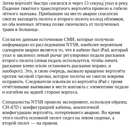
Затем вертолёт быстро снизился и через 13 секунд упал в реку.
Падение тяжёлого транспортного вертолёта привело к гибели
лётного экипажа. Прибывшие на место аварии спасатели
смогли вытащить пилота и второго пилота из-под обломков,
но оба военных лётчика позже скончались от полученных
травм в больнице.
Согласно данным источников СМИ, которые получили
информацию из расследования NTSB, наиболее вероятным
сценарием аварии является то, что в кабине был iPad, который
упал и заклинил левый рычаг регулировки педали рыскания
второго пилота (левая педаль используется, чтобы начать
рыскание влево и/или остановить рыскание вправо, и
наоборот). Это, в свою очередь, вызвало вращение вертолёта
против часовой стрелки, которое пилоты не смогли вовремя
исправить. Следователи извлекли из вертолёта iPad с тремя
отчётливыми выемками в месте контакта с элементами педали
и изгибом на задней стороне корпуса.
Специалисты NTSB провели эксперимент, используя образец
CH-47D с конфигурацией кабины, аналогичной
конфигурации вертолёта, потерпевшего аварию. Во время
этого полёта основной пилот сидел на левом сиденье, а
второй пилот — на правом.