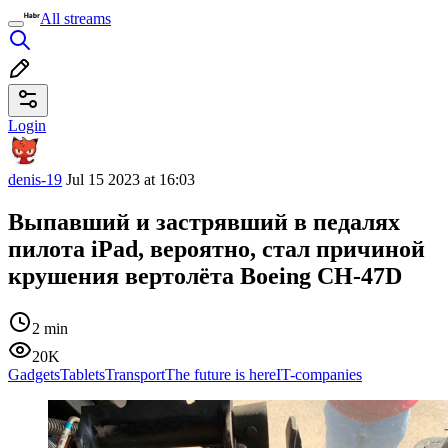
All streams
Login
denis-19
Jul 15 2023 at 16:03
Выпавший и застрявший в педалях
пилота iPad, вероятно, стал причиной
крушения вертолёта Boeing CH-47D
2 min
20K
Gadgets
Tablets
Transport
The future is here
IT-companies