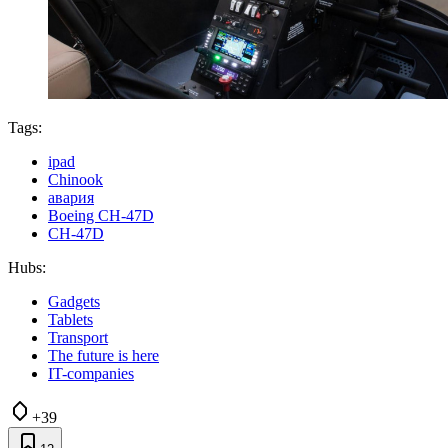
Tags:
ipad
Chinook
авария
Boeing CH-47D
CH-47D
Hubs:
Gadgets
Tablets
Transport
The future is here
IT-companies
+39